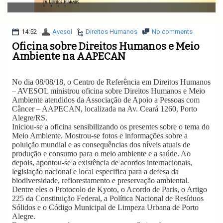
v
i
g
a
14:52
Avesol
Direitos Humanos
No comments
t
Oficina sobre Direitos Humanos e Meio
i
Ambiente na AAPECAN
o
n
No dia 08/08/18, o Centro de Referência em Direitos Humanos
– AVESOL ministrou oficina sobre Direitos Humanos e Meio
Ambiente atendidos da Associação de Apoio a Pessoas com
Câncer – AAPECAN, localizada na Av. Ceará 1260, Porto
Alegre/RS.
Iniciou-se a oficina sensibilizando os presentes sobre o tema do
Meio Ambiente. Mostrou-se fotos e informações sobre a
poluição mundial e as consequências dos níveis atuais de
produção e consumo para o meio ambiente e a saúde. Ao
depois, apontou-se a existência de acordos internacionais,
legislação nacional e local especifica para a defesa da
biodiversidade, reflorestamento e preservação ambiental.
Dentre eles o Protocolo de Kyoto, o Acordo de Paris, o Artigo
225 da Constituição Federal, a Política Nacional de Resíduos
Sólidos e o Código Municipal de Limpeza Urbana de Porto
Alegre.