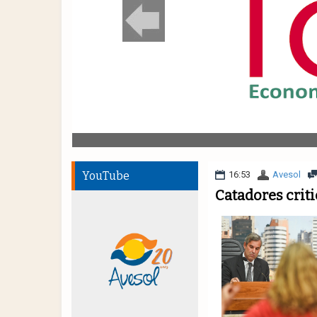
YouTube
16:53
Avesol
Catadores crit