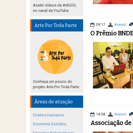
Assitir vídeos da AVESOL
no canal de YouTube
09:17
Avesol
Arte Por Toda Parte
O Prêmio BNDES
Conheça um pouco do
projeto Arte Por Toda Parte
Áreas de atuação
14:38
Avesol
Direitos Humanos
Associação de
Economia Solidária
Emendas Parlamentares