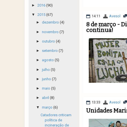
►
2016
(90)
▼
2015
(67)
14:11
Avesol
►
dezembro
(4)
8 de março - Di
continua!
►
novembro
(7)
►
outubro
(4)
►
setembro
(7)
►
agosto
(5)
►
julho
(5)
►
junho
(7)
►
maio
(5)
►
abril
(8)
13:33
Avesol
▼
março
(6)
Unidades Maris
Catadores criticam
política de
incineração de