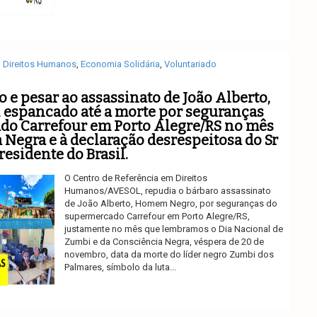
Ler mais
Direitos Humanos
,
Economia Solidária
,
Voluntariado
 e pesar ao assassinato de João Alberto,
espancado até a morte por seguranças
do Carrefour em Porto Alegre/RS no mês
 Negra e à declaração desrespeitosa do Sr
esidente do Brasil.
O Centro de Referência em Direitos
Humanos/AVESOL, repudia o bárbaro assassinato
de João Alberto, Homem Negro, por seguranças do
supermercado Carrefour em Porto Alegre/RS,
justamente no mês que lembramos o Dia Nacional de
Zumbi e da Consciência Negra, véspera de 20 de
novembro, data da morte do líder negro Zumbi dos
Palmares, símbolo da luta...
Ler mais