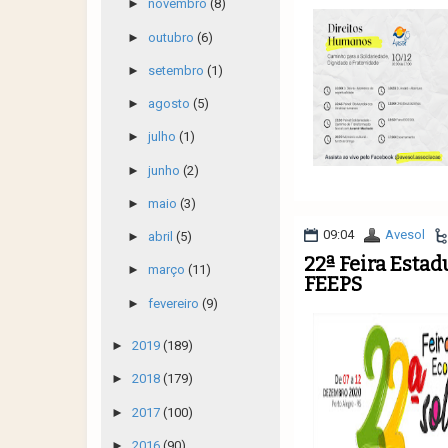
►
novembro
(8)
►
outubro
(6)
►
setembro
(1)
►
agosto
(5)
►
julho
(1)
►
junho
(2)
►
maio
(3)
09:04
Avesol
►
abril
(5)
22ª Feira Esta
►
março
(11)
FEEPS
►
fevereiro
(9)
►
2019
(189)
►
2018
(179)
►
2017
(100)
►
2016
(90)