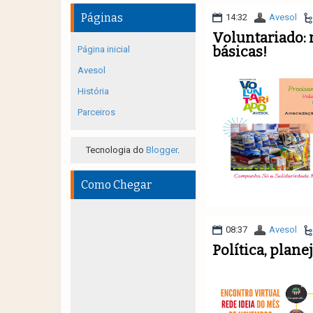
Páginas
14:32
Avesol
Voluntariado: 
básicas!
Página inicial
Avesol
História
Parceiros
Tecnologia do
Blogger
.
Como Chegar
08:37
Avesol
Política, plan