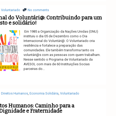
Voluntariado
No comments
nal do Voluntári@: Contribuindo para um
to e solidário!
Em 1985 a Organização da Nações Unidas (ONU)
instituiu o dia 05 de Dezembro como o Dia
Internacional do Voluntári@. O Voluntariado cria
resiliência e fortalece a preparação das
comunidades. Ele também transforma tanto os
voluntári@s com as pessoas com quem trabalham.
Nesse sentido o Programa de Voluntariado da
AVESOL com mais de 60 Instituições Socias
parceiras do...
Ler mais
Direitos Humanos
,
Economia Solidária
,
Voluntariado
itos Humanos: Caminho para a
 Dignidade e Fraternidade