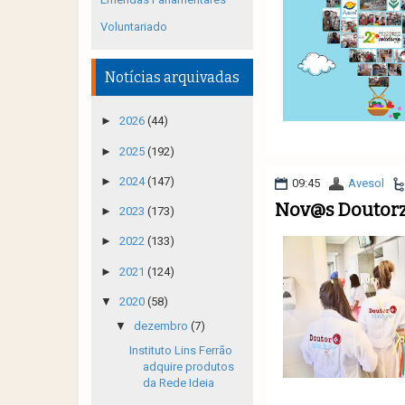
Voluntariado
Notícias arquivadas
►
2026
(44)
►
2025
(192)
►
2024
(147)
09:45
Avesol
Nov@s Doutorz
►
2023
(173)
►
2022
(133)
►
2021
(124)
▼
2020
(58)
▼
dezembro
(7)
Instituto Lins Ferrão
adquire produtos
da Rede Ideia