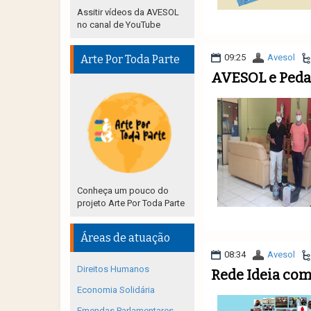
Assitir vídeos da AVESOL
no canal de YouTube
09:25
Avesol
Arte Por Toda Parte
AVESOL e Pedal
Conheça um pouco do
projeto Arte Por Toda Parte
Áreas de atuação
08:34
Avesol
Direitos Humanos
Rede Ideia com
Economia Solidária
Emendas Parlamentares