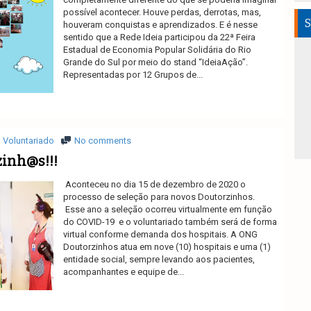
possível acontecer. Houve perdas, derrotas, mas,
S
houveram conquistas e aprendizados. E é nesse
sentido que a Rede Ideia participou da 22ª Feira
Estadual de Economia Popular Solidária do Rio
Grande do Sul por meio do stand “IdeiaAção”.
Representadas por 12 Grupos de...
Ler mais
Voluntariado
No comments
inh@s!!!
Aconteceu no dia 15 de dezembro de 2020 o
processo de seleção para novos Doutorzinhos.
Esse ano a seleção ocorreu virtualmente em função
do COVID-19 e o voluntariado também será de forma
virtual conforme demanda dos hospitais. A ONG
Doutorzinhos atua em nove (10) hospitais e uma (1)
entidade social, sempre levando aos pacientes,
acompanhantes e equipe de...
Ler mais