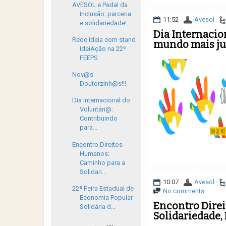
AVESOL e Pedal da
Inclusão: parceria
11:52
Avesol
e solidariedade!
Dia Internacio
Rede Ideia com stand
mundo mais jus
IdeiAção na 22º
FEEPS
Nov@s
Doutorzinh@s!!!
Dia Internacional do
Voluntári@:
Contribuindo
para...
Encontro Direitos
Humanos:
Caminho para a
Solidari...
10:07
Avesol
22ª Feira Estadual de
No comments
Economia Popular
Encontro Dire
Solidária d...
Solidariedade,