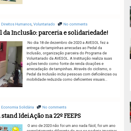
Ler mais
Direitos Humanos
,
Voluntariado
No comments
 da Inclusão: parceria e solidariedade!
No dia 18 de dezembro de 2020 a AVESOL fez a
entrega de tampinhas arrecadas ao Pedal da
Inclusão, organização parceira do Programa de
Voluntariado da AVESOL. A Instituição realiza suas
ações tendo como fonte de renda doações e
arrecadação de tampinhas. Através do ciclismo, o
Pedal da Inclusão inclui pessoas com deficiências ou
mobilidade reduzida como deficientes visuais...
Ler mais
Economia Solidária
No comments
 stand IdeiAção na 22º FEEPS
O ano de 2020 não foi um ano nada fácil, foi um ano
completamente diferente do que se poderia imaginar