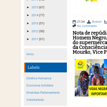
►
2015
(67)
►
2014
(77)
21:34
Avesol
►
2013
(51)
No comments
►
2012
(50)
Nota de repúdio
Homem Negro, 
►
2011
(31)
do supermerca
da Consciência
Mourão, Vice Pr
Início
Labels
Direitos Humanos
Economia Solidária
Emendas Parlamentares
Voluntariado