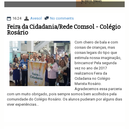
v
i
g
a
16:24
Avesol
No comments
t
Feira da Cidadania/Rede Comsol - Colégio
i
Rosário
o
n
Com cheiro de bala e com
coisas de crianças, mas
coisas legais do tipo que
estimula nossa imaginação,
brincamos! Pela segunda
vez no ano de 2017
realizamos Feira da
Cidadania no Colégio
Marista Rosário.
Agradecemos essa parceria
com um muito obrigado, pois sempre somos bem acolhidos pela
comunidade do Colégio Rosário. Os alunos puderam por alguns dias
viver experiências...
Ler mais