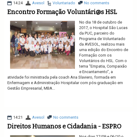
14:24
Avesol
Voluntariado
No comments
Encontro Formação Voluntári@s HSL
No dia 18 de outubro de
2017, o Hospital São Lucas
da PUC, parceiro do
Programa de Voluntariado
da AVESOL, realizou mais
uma edição do Encontro de
Formação com os
Voluntários do HSL. Com o
tema “Empatia, Compaixão
e Encantamento”, a
atividade foi ministrada pela coach Ana Slaviero, formada em
Enfermagem e Administração Hospitalar com pós-graduação em
Gestão Empresarial, MBA...
Ler mais
14:21
Avesol
No comments
Direitos Humanos e Cidadania - ESPRO
Nos dias 27/09 e 06/10 o