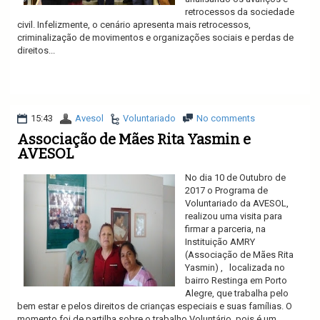
retrocessos da sociedade
civil. Infelizmente, o cenário apresenta mais retrocessos,
criminalização de movimentos e organizações sociais e perdas de
direitos...
Ler mais
15:43
Avesol
Voluntariado
No comments
Associação de Mães Rita Yasmin e
AVESOL
No dia 10 de Outubro de
2017 o Programa de
Voluntariado da AVESOL,
realizou uma visita para
firmar a parceria, na
Instituição AMRY
(Associação de Mães Rita
Yasmin) , localizada no
bairro Restinga em Porto
Alegre, que trabalha pelo
bem estar e pelos direitos de crianças especiais e suas famílias. O
momento foi de partilha sobre o trabalho Voluntário, pois é um...