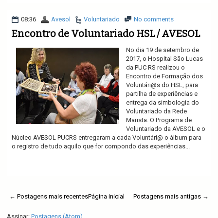
08:36
Avesol
Voluntariado
No comments
Encontro de Voluntariado HSL / AVESOL
No dia 19 de setembro de
2017, o Hospital São Lucas
da PUC RS realizou o
Encontro de Formação dos
Voluntári@s do HSL, para
partilha de experiências e
entrega da simbologia do
Voluntariado da Rede
Marista. O Programa de
Voluntariado da AVESOL e o
Núcleo AVESOL PUCRS entregaram a cada Voluntári@ o álbum para
o registro de tudo aquilo que for compondo das experiências...
Ler mais
← Postagens mais recentes
Página inicial
Postagens mais antigas →
Assinar:
Postagens (Atom)