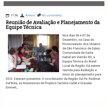
v
i
g
a
17:56
Avesol
No comments
t
Reunião de Avaliação e Planejamento da
i
Equipe Técnica
o
n
Nos dias 06 e 07 de
Dezembro, na Casa do
Provincealado dos Oblatos
de São Francisco de Sales,
Comunidade de Santa
Isabel em Viamão RS, a
Equipe Técnica do Brasil
Local da Região Sul esteve
reunida para Avaliação e
início do planejamento para
2012. Estavam presentes: O coordenador da Região Sul Pe. Rudimar
Dal'Asta, as Assessoras de Projetos Carolina Carlet e Graziela
Emmert,...
Ler mais