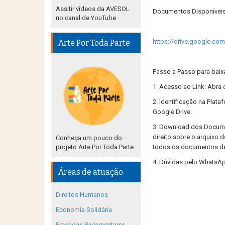
Assitir vídeos da AVESOL
Documentos Disponíveis: 
no canal de YouTube
https://drive.google.c
Arte Por Toda Parte
Passo a Passo para baix
1. Acesso ao Link: Abra
2. Identificação na Plat
Google Drive.
3. Download dos Documen
direito sobre o arquivo 
Conheça um pouco do
projeto Arte Por Toda Parte
todos os documentos de 
4. Dúvidas pelo WhatsAp
Áreas de atuação
Direitos Humanos
Economia Solidária
Emendas Parlamentares