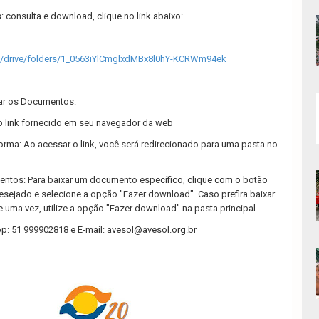
consulta e download, clique no link abaixo:
om/drive/folders/1_0563iYlCmglxdMBx8l0hY-KCRWm94ek
ar os Documentos:
 o link fornecido em seu navegador da web
aforma: Ao acessar o link, você será redirecionado para uma pasta no
tos: Para baixar um documento específico, clique com o botão
desejado e selecione a opção "Fazer download". Caso prefira baixar
uma vez, utilize a opção "Fazer download" na pasta principal.
p: 51 999902818 e E-mail:
avesol@avesol.org.br