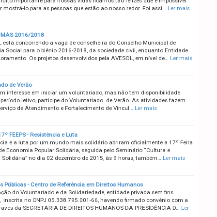
muito importante para nossas vidas ficamos tão felizes que é impossível
r mostrá-lo para as pessoas que estão ao nosso redor. Foi assi…
Ler mais
 CMAS 2016/2018
está concorrendo a vaga de conselheira do Conselho Municipal de
ia Social para o biênio 2016-2018, da sociedade civil, enquanto Entidade
oramento. Os projetos desenvolvidos pela AVESOL, em nível de…
Ler mais
ado de Verão
em interesse em iniciar um voluntariado, mas não tem disponibilidade
período letivo, participe do Voluntariado de Verão. As atividades fazem
Serviço de Atendimento e Fortalecimento de Víncul…
Ler mais
17º FEEPS - Resistência e Luta
ncia e a luta por um mundo mais solidário abriram oficialmente a 17º Feira
de Economia Popular Solidária, seguida pelo Seminário “Cultura e
Solidária” no dia 02 dezembro de 2015, às 9 horas, também…
Ler mais
Públicas - Centro de Referência em Direitos Humanos
ção do Voluntariado e da Solidariedade, entidade privada sem fins
s, inscrita no CNPJ 05.338.795.001-66, havendo firmado convênio com a
través da SECRETARIA DE DIREITOS HUMANOS DA PRESIDÊNCIA D…
Ler