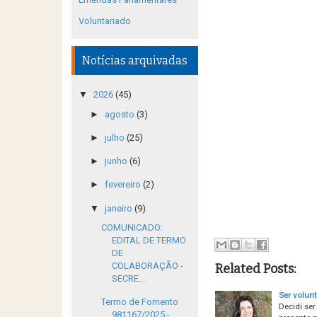
Voluntariado
Notícias arquivadas
▼
2026
(45)
►
agosto
(3)
►
julho
(25)
►
junho
(6)
►
fevereiro
(2)
▼
janeiro
(9)
COMUNICADO:
EDITAL DE TERMO
DE
COLABORAÇÃO -
Related Posts:
SECRE...
Ser volunt
Termo de Fomento
Decidi se
981167/2025 -