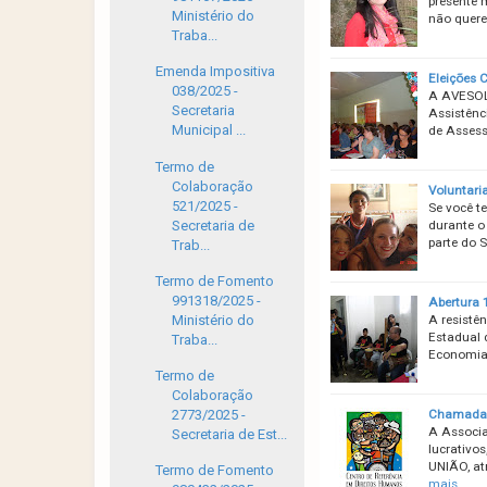
presente 
Ministério do
não quere
Traba...
Emenda Impositiva
Eleições
038/2025 -
A AVESOL 
Secretaria
Assistênc
Municipal ...
de Assess
Termo de
Colaboração
Voluntari
521/2025 -
Se você t
Secretaria de
durante o 
parte do 
Trab...
Termo de Fomento
991318/2025 -
Abertura 
A resistê
Ministério do
Estadual 
Traba...
Economia 
Termo de
Colaboração
Chamadas 
2773/2025 -
A Associa
Secretaria de Est...
lucrativo
UNIÃO, a
Termo de Fomento
mais