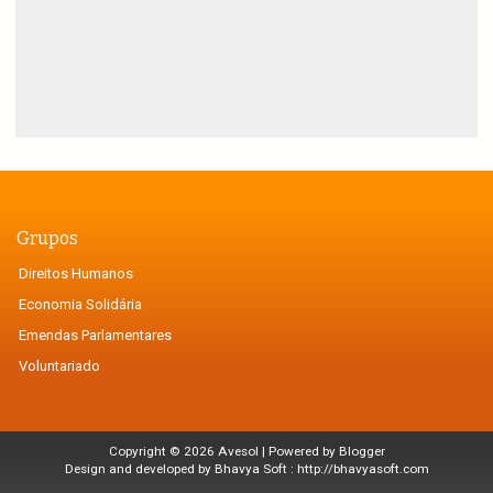
Grupos
Direitos Humanos
Economia Solidária
Emendas Parlamentares
Voluntariado
Copyright ©
2026
Avesol
| Powered by
Blogger
Design and developed by Bhavya Soft :
http://bhavyasoft.com