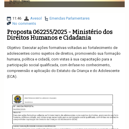
v
i
g
a
11:46
Avesol
Emendas Parlamentares
t
No comments
i
Proposta 062255/2025 - Ministério dos
o
Direitos Humanos e Cidadania
n
Objetivo: Executar ações formativas voltadas ao fortalecimento de
adolescentes como sujeitos de direitos, promovendo sua formação
humana, política e cidadã, com vistas à sua capacitação para a
participação social qualificada, com ênfase no conhecimento,
compreensão e aplicação do Estatuto da Criança e do Adolescente
(ECA).