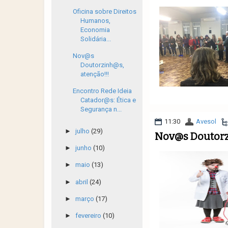
Oficina sobre Direitos
Humanos,
Economia
Solidária...
Nov@s
Doutorzinh@s,
atenção!!!
Encontro Rede Ideia
Catador@s: Ética e
Segurança n...
11:30
Avesol
►
julho
(29)
Nov@s Doutorz
►
junho
(10)
►
maio
(13)
►
abril
(24)
►
março
(17)
►
fevereiro
(10)