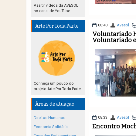
Assitir vídeos da AVESOL
no canal de YouTube
08:40
Avesol
Arte Por Toda Parte
Voluntariado H
Voluntariado 
Conheça um pouco do
projeto Arte Por Toda Parte
Áreas de atuação
08:33
Avesol
Direitos Humanos
Encontro Moch
Economia Solidária
Emendas Parlamentares