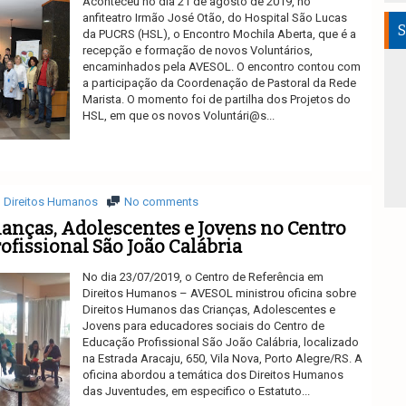
Aconteceu no dia 21 de agosto de 2019, no
anfiteatro Irmão José Otão, do Hospital São Lucas
S
da PUCRS (HSL), o Encontro Mochila Aberta, que é a
recepção e formação de novos Voluntários,
encaminhados pela AVESOL. O encontro contou com
a participação da Coordenação de Pastoral da Rede
Marista. O momento foi de partilha dos Projetos do
HSL, em que os novos Voluntári@s...
Ler mais
Direitos Humanos
No comments
rianças, Adolescentes e Jovens no Centro
ofissional São João Calábria
No dia 23/07/2019, o Centro de Referência em
Direitos Humanos – AVESOL ministrou oficina sobre
Direitos Humanos das Crianças, Adolescentes e
Jovens para educadores sociais do Centro de
Educação Profissional São João Calábria, localizado
na Estrada Aracaju, 650, Vila Nova, Porto Alegre/RS. A
oficina abordou a temática dos Direitos Humanos
das Juventudes, em especifico o Estatuto...