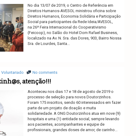
No dia 13/07 de 2019, o Centro de Referência em
Direitos Humanos-AVESOL ministrou oficina sobre
Direitos Humanos, Economia Solidária e Participação
Social para participantes da Rede Ideia/AVESOL,
na 26ª Feira Internacional do Cooperativismo
(Feicoop), no Salão do Hotel Dom Rafael Business,
localizado na Av. N. Sra. das Dores, 903, Bairro Nossa
Sra. de Lourdes, Santa...
Ler mais
Voluntariado
No comments
inh@s, atenção!!!
Aconteceu nos dias 17 e 18 de agosto de 2019 o
processo de seleção para novos Doutorzinhos.
Foram 175 inscritos, sendo 60 interessados em fazer
parte de um projeto de doação e muita
solidariedade. A ONG Doutorzinhos atua em nove (9)
hospitais e uma (1) entidade social, sempre levando
aos pacientes, acompanhantes e equipe de
profissionais, grandes doses de amor, de carinho...