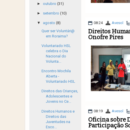
►
outubro
(31)
►
setembro
(10)
08:24
Avesol
▼
agosto
(8)
Direitos Human
Quer ser Voluntári@
Onofre Pires
em Roraima?
Voluntariado HSL
celebra o Dia
Nacional do
Volunta...
Encontro Mochila
Aberta -
Voluntariado HSL
Direitos das Crianças,
Adolescentes e
Jovens no Ce...
08:19
Avesol
Direitos Humanos e
Direitos das
Oficina sobre 
Juventudes na
Participação S
Esco...