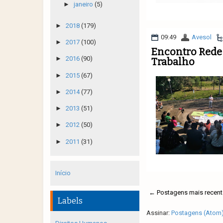
►
janeiro
(5)
►
2018
(179)
09:49
Avesol
►
2017
(100)
Encontro Rede 
►
2016
(90)
Trabalho
►
2015
(67)
►
2014
(77)
►
2013
(51)
►
2012
(50)
►
2011
(31)
Início
← Postagens mais recent
Labels
Assinar:
Postagens (Atom