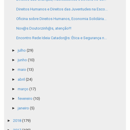
Direitos Humanos e Direitos das Juventudes na Esco...
Oficina sobre Direitos Humanos, Economia Solidária...
Nov@s Doutorzinh@s, atenção!!!
Encontro Rede Ideia Catador@s: Ética e Segurança n...
►
julho
(29)
►
junho
(10)
►
maio
(13)
►
abril
(24)
►
março
(17)
►
fevereiro
(10)
►
janeiro
(5)
►
2018
(179)