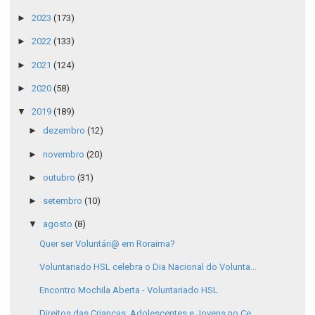
►
2023
(173)
►
2022
(133)
►
2021
(124)
►
2020
(58)
▼
2019
(189)
►
dezembro
(12)
►
novembro
(20)
►
outubro
(31)
►
setembro
(10)
▼
agosto
(8)
Quer ser Voluntári@ em Roraima?
Voluntariado HSL celebra o Dia Nacional do Volunta...
Encontro Mochila Aberta - Voluntariado HSL
Direitos das Crianças, Adolescentes e Jovens no Ce...