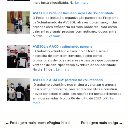
mais justa e igualitária. N…
Ler mais
AVESOL e Pedal da Inclusão: ações de Solidariedade
O Pedal da Inclusão, organização parceira do Programa
de Voluntariado da AVESOL, através do ciclismo, inclui
pessoas com deficiência ou mobilidade reduzida como
deficientes visuais, pessoas com autismo, idosos entre
outros. …
Ler mais
AVESOL e AACD: reafirmando parceria
O trabalho voluntário é exercido de forma séria e
necessita de comprometimento, assim como
profissionais de todas as áreas e pessoas que possuam
vontade de participar dessa aventura de solidariedade.
No dia 14 de …
Ler mais
AVESOL e ASAFOM: parceria no voluntariado
O trabalho voluntário nos ensina a valorizar o amor, a
desconstruir conceitos, não ter preconceitos e construir
novos conceitos, e tudo isso nos faz ter novas referências
em nossas vidas. No dia 06 de julho de 2021 o P…
Ler
mais
← Postagem mais recente
Página inicial
Postagem mais antiga →