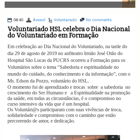
v
i
g
a
08:40
Avesol
Voluntariado
No comments
t
Voluntariado HSL celebra o Dia Nacional
i
do Voluntariado em Formação
o
n
Em celebração ao Dia Nacional do Voluntariado, na tarde do
dia 29 de agosto de 2019 no anfiteatro Irmão José Otão do
Hospital São Lucas da PUCRS ocorreu a Formação para os
Voluntários sobre o tema “Sabedoria e espiritualidade no
mundo do cuidado, do conhecimento e da informação”, com o
Ms. Edson da Pozzo, voluntário do HSL.
O momento foi de aprendizado e trocas
sobre
a sabedoria
no
crescimento do Ser Humano e
a Espiritualidade na promoção
da saúde, em todas as circunstâncias, é o compromisso no
curso intensivo da vida que é um hospital.
Os Voluntári@s participaram com suas vivências de troca,
solidariedade e compromisso com o caminho que estão
percorrendo de amor, e dedicação.