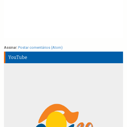
Assinar:
Postar comentários (Atom)
YouTube