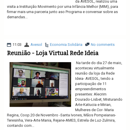
da AVESOL, realizou uma
visita a Instituição Movimento por uma Infância Melhor (MIM), para
firmar mais uma parceria junto aso Programa e conversar sobre as
demandas...
Ler mais
11:03
Avesol
Economia Solidária
No comments
Reunião - Loja Virtual Rede Ideia
Na tarde do dia 27 de maio,
aconteceu virtualmente
reunião da loja da Rede
Ideia- AVESOL, tendo a
participação de 11
empreendimentos
presentes: Alecrim
Dourado-Lisbet, Misturando
Arte-Katiucia e Mirian,
Mulheres de Cor- Maria
Regina, Coop.20 de Novembro -Santa Ivones, Mãos Pompeianas-
Teresinha, Vera-Arte Mania, Rejane-AMES, Estrela de Luz-Zulmira,
contando com...