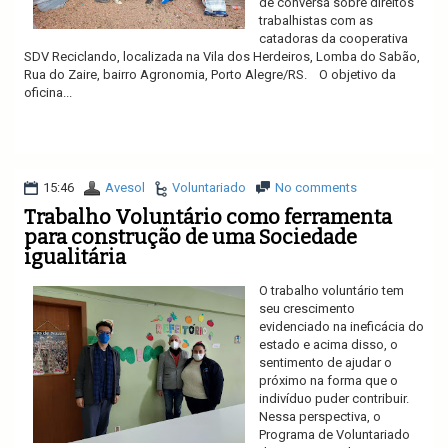
de conversa sobre direitos
trabalhistas com as
catadoras da cooperativa
SDV Reciclando, localizada na Vila dos Herdeiros, Lomba do Sabão,
Rua do Zaire, bairro Agronomia, Porto Alegre/RS. O objetivo da
oficina...
Ler mais
15:46
Avesol
Voluntariado
No comments
Trabalho Voluntário como ferramenta
para construção de uma Sociedade
igualitária
O trabalho voluntário tem
seu crescimento
evidenciado na ineficácia do
estado e acima disso, o
sentimento de ajudar o
próximo na forma que o
indivíduo puder contribuir.
Nessa perspectiva, o
Programa de Voluntariado