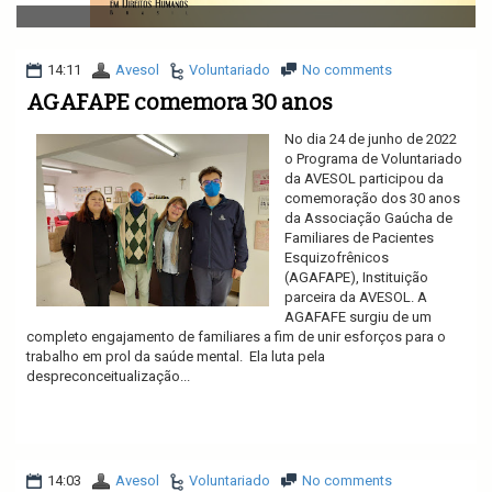
v
i
g
a
14:11
Avesol
Voluntariado
No comments
t
AGAFAPE comemora 30 anos
i
o
No dia 24 de junho de 2022
n
o Programa de Voluntariado
da AVESOL participou da
comemoração dos 30 anos
da Associação Gaúcha de
Familiares de Pacientes
Esquizofrênicos
(AGAFAPE), Instituição
parceira da AVESOL. A
AGAFAFE surgiu de um
completo engajamento de familiares a fim de unir esforços para o
trabalho em prol da saúde mental. Ela luta pela
despreconceitualização...
Ler mais
14:03
Avesol
Voluntariado
No comments