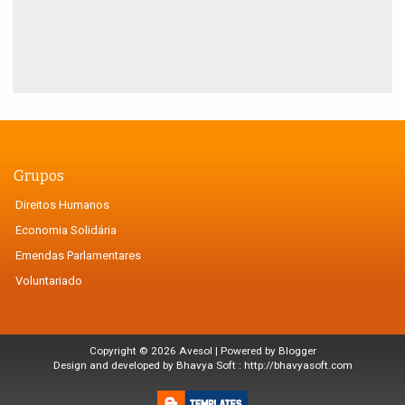
Grupos
Direitos Humanos
Economia Solidária
Emendas Parlamentares
Voluntariado
Copyright ©
2026
Avesol
| Powered by
Blogger
Design and developed by Bhavya Soft :
http://bhavyasoft.com