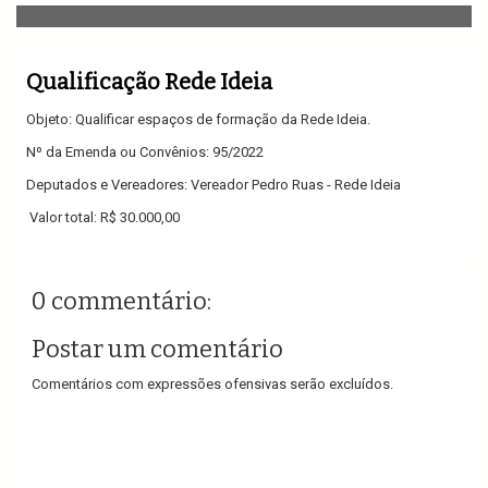
v
i
g
a
Qualificação Rede Ideia
t
i
Objeto: Qualificar espaços de formação da Rede Ideia.
o
n
Nº da Emenda ou Convênios: 95/2022
Deputados e Vereadores: Vereador Pedro Ruas - Rede Ideia
Valor total: R$ 30.000,00
0 commentário:
Postar um comentário
Comentários com expressões ofensivas serão excluídos.