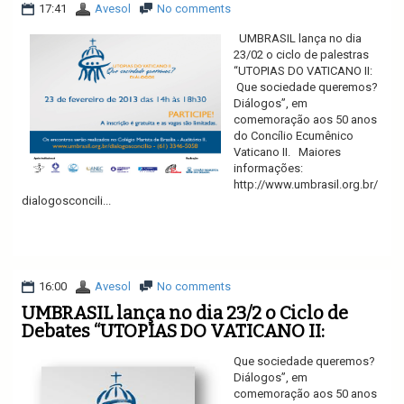
17:41
Avesol
No comments
UMBRASIL lança no dia
23/02 o ciclo de palestras
“UTOPIAS DO VATICANO II:
Que sociedade queremos?
Diálogos”, em
comemoração aos 50 anos
do Concílio Ecumênico
Vaticano II. Maiores
informações:
http://www.umbrasil.org.br/
dialogosconcili...
Ler mais
16:00
Avesol
No comments
UMBRASIL lança no dia 23/2 o Ciclo de
Debates “UTOPIAS DO VATICANO II:
Que sociedade queremos?
Diálogos”, em
comemoração aos 50 anos