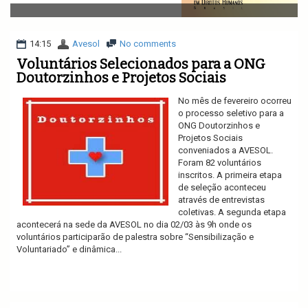
v
i
g
a
14:15
Avesol
No comments
t
Voluntários Selecionados para a ONG
i
Doutorzinhos e Projetos Sociais
o
n
No mês de fevereiro ocorreu
o processo seletivo para a
ONG Doutorzinhos e
Projetos Sociais
conveniados a AVESOL.
Foram 82 voluntários
inscritos. A primeira etapa
de seleção aconteceu
através de entrevistas
coletivas. A segunda etapa
acontecerá na sede da AVESOL no dia 02/03 às 9h onde os
voluntários participarão de palestra sobre “Sensibilização e
Voluntariado” e dinâmica...
Ler mais