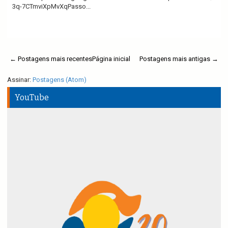
3q-7CTmviXpMvXqPasso...
Ler mais
← Postagens mais recentes
Página inicial
Postagens mais antigas →
Assinar:
Postagens (Atom)
YouTube