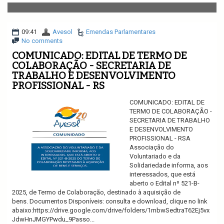
v
i
g
a
09:41
Avesol
Emendas Parlamentares
t
No comments
i
COMUNICADO: EDITAL DE TERMO DE
o
COLABORAÇÃO - SECRETARIA DE
n
TRABALHO E DESENVOLVIMENTO
PROFISSIONAL - RS
COMUNICADO: EDITAL DE
TERMO DE COLABORAÇÃO -
SECRETARIA DE TRABALHO
E DESENVOLVIMENTO
PROFISSIONAL - RSA
Associação do
Voluntariado e da
Solidariedade informa, aos
interessados, que está
aberto o Edital nº 521-B-
2025, de Termo de Colaboração, destinado à aquisição de
bens. Documentos Disponíveis: consulta e download, clique no link
abaixo:https://drive.google.com/drive/folders/1mbwSedtraT62Ej5vx
JdwHnJMGYPwdu_9Passo...