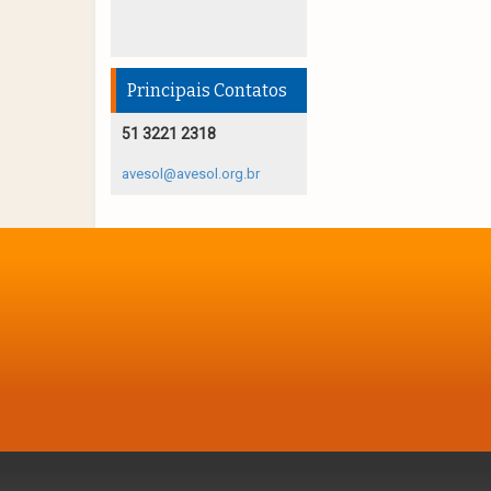
Principais Contatos
51 3221 2318
avesol@avesol.org.br