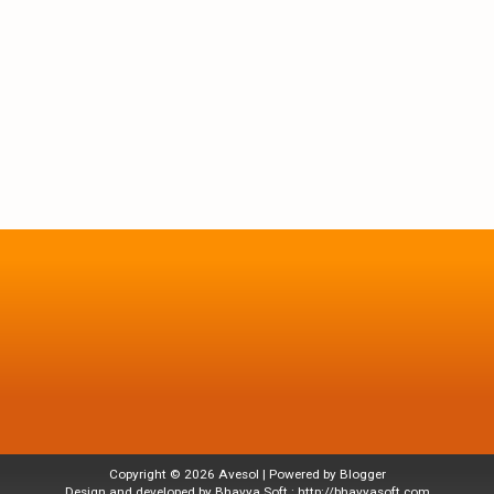
Copyright ©
2026
Avesol
| Powered by
Blogger
Design and developed by Bhavya Soft :
http://bhavyasoft.com