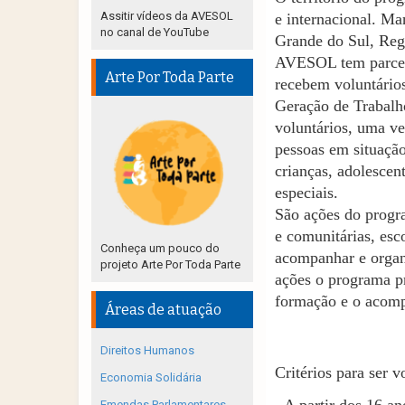
Assitir vídeos da AVESOL
e internacional. Ma
no canal de YouTube
Grande do Sul, Reg
AVESOL tem parcer
Arte Por Toda Parte
recebem voluntário
Geração de Trabalho
voluntários, uma ve
pessoas em situação
crianças,
adolescent
especiais.
São ações do progr
e comunitárias, esc
Conheça um pouco do
acompanhar e organi
projeto Arte Por Toda Parte
ações o programa p
formação e o acomp
Áreas de atuação
Direitos Humanos
Critérios para ser v
Economia Solidária
Emendas Parlamentares