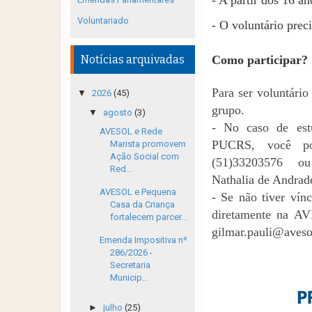
- A partir dos 16 an
Voluntariado
- O voluntário prec
Notícias arquivadas
Como participar?
Para ser voluntário
▼
2026
(45)
grupo.
▼
agosto
(3)
- No caso de estu
AVESOL e Rede
PUCRS, você p
Marista promovem
Ação Social com
(51)33203576 o
Red...
Nathalia de Andrad
AVESOL e Pequena
- Se não tiver vín
Casa da Criança
diretamente na A
fortalecem parcer...
gilmar.pauli@aveso
Emenda Impositiva nº
286/2026 -
Secretaria
Municip...
►
julho
(25)