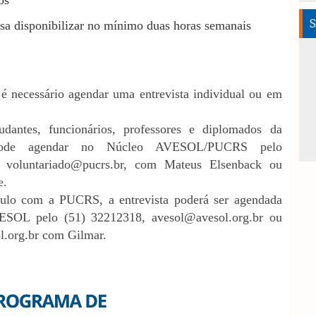
os
S
isa disponibilizar no mínimo duas horas semanais
 é necessário agendar uma entrevista individual ou em
dantes, funcionários, professores e diplomados da
ode agendar no Núcleo AVESOL/PUCRS pelo
u
voluntariado@pucrs.br
, com Mateus Elsenback ou
e.
culo com a PUCRS, a entrevista poderá ser agendada
VESOL pelo (51) 32212318,
avesol@avesol.org.br
ou
l.org.br
com Gilmar.