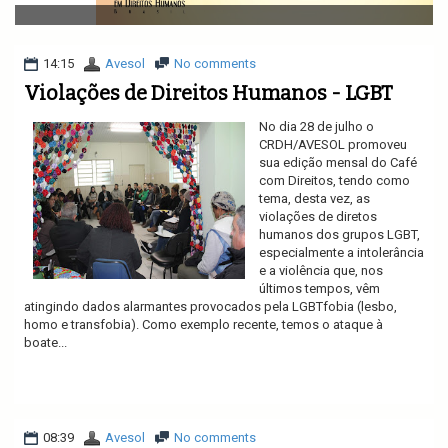
v
i
g
a
14:15
Avesol
No comments
t
Violações de Direitos Humanos - LGBT
i
o
No dia 28 de julho o
n
CRDH/AVESOL promoveu
sua edição mensal do Café
com Direitos, tendo como
tema, desta vez, as
violações de diretos
humanos dos grupos LGBT,
especialmente a intolerância
e a violência que, nos
últimos tempos, vêm
atingindo dados alarmantes provocados pela LGBTfobia (lesbo,
homo e transfobia). Como exemplo recente, temos o ataque à
boate...
Ler mais
08:39
Avesol
No comments