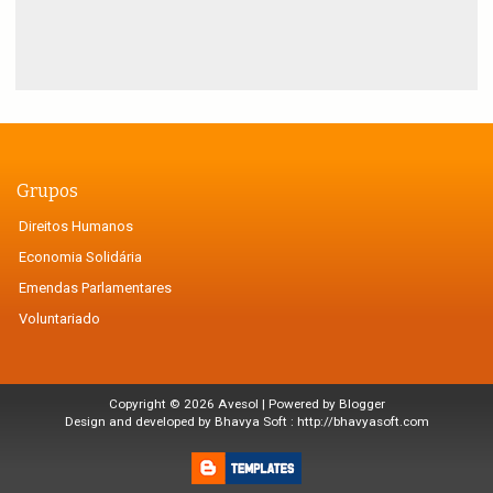
Grupos
Direitos Humanos
Economia Solidária
Emendas Parlamentares
Voluntariado
Copyright ©
2026
Avesol
| Powered by
Blogger
Design and developed by Bhavya Soft :
http://bhavyasoft.com