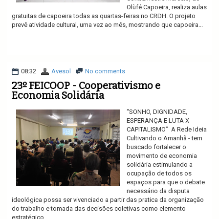
Olùfé Capoeira, realiza aulas
gratuitas de capoeira todas as quartas-feiras no CRDH. O projeto
prevê atividade cultural, uma vez ao mês, mostrando que capoeira...
Ler mais
08:32
Avesol
No comments
23º FEICOOP - Cooperativismo e
Economia Solidária
“SONHO, DIGNIDADE,
ESPERANÇA E LUTA X
CAPITALISMO” A Rede Ideia
Cultivando o Amanhã - tem
buscado fortalecer o
movimento de economia
solidária estimulando a
ocupação de todos os
espaços para que o debate
necessário da disputa
ideológica possa ser vivenciado a partir das pratica da organização
do trabalho e tomada das decisões coletivas como elemento
estratégico...