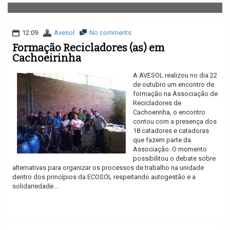
v
i
g
a
12:09
Avesol
No comments
t
Formação Recicladores (as) em
i
Cachoeirinha
o
n
A AVESOL realizou no dia 22
de outubro um encontro de
formação na Associação de
Recicladores de
Cachoerinha, o encontro
contou com a presença dos
18 catadores e catadoras
que fazem parte da
Associação. O momento
possibilitou o debate sobre
alternativas para organizar os processos de trabalho na unidade
dentro dos princípios da ECOSOL respeitando autogestão e a
solidariedade....
Ler mais