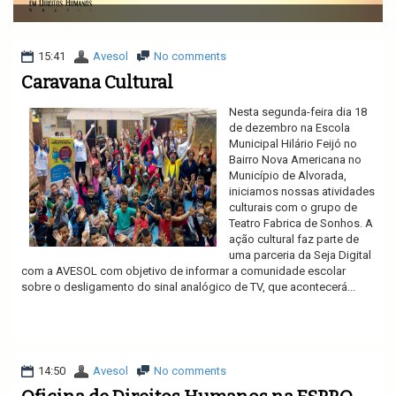
v
i
g
a
15:41
Avesol
No comments
t
Caravana Cultural
i
o
Nesta segunda-feira dia 18
n
de dezembro na Escola
Municipal Hilário Feijó no
Bairro Nova Americana no
Município de Alvorada,
iniciamos nossas atividades
culturais com o grupo de
Teatro Fabrica de Sonhos. A
ação cultural faz parte de
uma parceria da Seja Digital
com a AVESOL com objetivo de informar a comunidade escolar
sobre o desligamento do sinal analógico de TV, que acontecerá...
Ler mais
14:50
Avesol
No comments