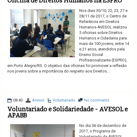
Oficina de Direitos Humanos na ESPRO
Nos dias 30/10, 22, 23, 27 e
28/11 de 2017, o Centro de
Referência em Direitos
Humanos-AVESOL realizou
5 oficinas sobre Direitos
Humanos e Cidadania para
mais de 100 jovens, entre 14
e 21 anos, atendidos pela
Ensino Social
Profissionalizante (ESPRO),
em Porto Alegre/RS. O objetivo das oficinas foi promover a reflexão
nos jovens sobre a importância do respeito aos Direitos...
Ler mais
08:40
Avesol
Voluntariado
No comments
Voluntariado e Solidariedade - AVESOL e
APABB
No dia 06 de dezembro de
2017, o Programa de
Voluntariado da AVESOL