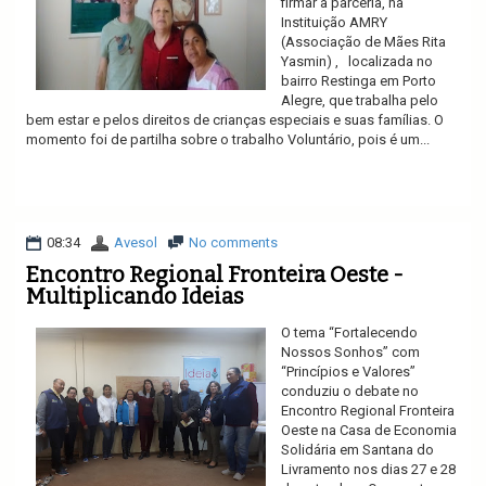
firmar a parceria, na
Instituição AMRY
(Associação de Mães Rita
Yasmin) , localizada no
bairro Restinga em Porto
Alegre, que trabalha pelo
bem estar e pelos direitos de crianças especiais e suas famílias. O
momento foi de partilha sobre o trabalho Voluntário, pois é um...
Ler mais
08:34
Avesol
No comments
Encontro Regional Fronteira Oeste -
Multiplicando Ideias
O tema “Fortalecendo
Nossos Sonhos” com
“Princípios e Valores”
conduziu o debate no
Encontro Regional Fronteira
Oeste na Casa de Economia
Solidária em Santana do
Livramento nos dias 27 e 28