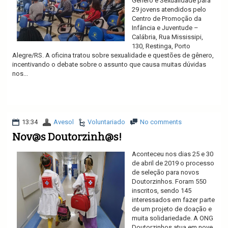
Gênero e Sexualidade para
29 jovens atendidos pelo
Centro de Promoção da
Infância e Juventude –
Calábria, Rua Mississipi,
130, Restinga, Porto
Alegre/RS. A oficina tratou sobre sexualidade e questões de gênero,
incentivando o debate sobre o assunto que causa muitas dúvidas
nos...
Ler mais
13:34
Avesol
Voluntariado
No comments
Nov@s Doutorzinh@s!
Aconteceu nos dias 25 e 30
de abril de 2019 o processo
de seleção para novos
Doutorzinhos. Foram 550
inscritos, sendo 145
interessados em fazer parte
de um projeto de doação e
muita solidariedade. A ONG
Doutorzinhos atua em nove