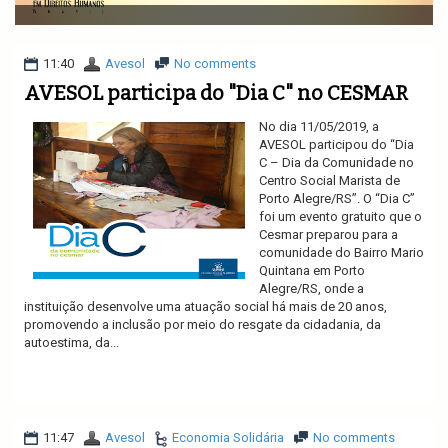
v
i
g
a
11:40
Avesol
No comments
t
AVESOL participa do "Dia C" no CESMAR
i
o
No dia 11/05/2019, a
n
AVESOL participou do “Dia
C – Dia da Comunidade no
Centro Social Marista de
Porto Alegre/RS”. O “Dia C”
foi um evento gratuito que o
Cesmar preparou para a
comunidade do Bairro Mario
Quintana em Porto
Alegre/RS, onde a
instituição desenvolve uma atuação social há mais de 20 anos,
promovendo a inclusão por meio do resgate da cidadania, da
autoestima, da...
Ler mais
11:47
Avesol
Economia Solidária
No comments