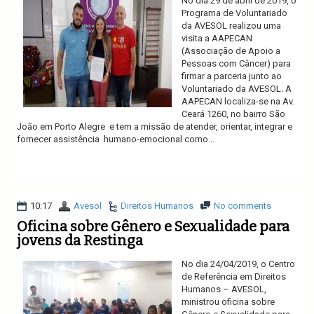
No dia 29 de abril de 2019, o
Programa de Voluntariado
da AVESOL realizou uma
visita a AAPECAN
(Associação de Apoio a
Pessoas com Câncer) para
firmar a parceria junto ao
Voluntariado da AVESOL. A
AAPECAN localiza-se na Av.
Ceará 1260, no bairro São
João em Porto Alegre e tem a missão de atender, orientar, integrar e
fornecer assistência humano-emocional como...
Ler mais
10:17
Avesol
Direitos Humanos
No comments
Oficina sobre Gênero e Sexualidade para
jovens da Restinga
No dia 24/04/2019, o Centro
de Referência em Direitos
Humanos – AVESOL,
ministrou oficina sobre