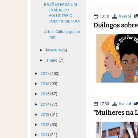
RAZÕES PARA UM
TRABALHO
VOLUNTÁRIO
10:10
Avesol
COMPROMETIDO!
Diálogos sobr
Arte e Cultura geram
Paz
►
fevereiro
(6)
►
janeiro
(7)
►
2017
(100)
►
2016
(90)
►
2015
(67)
17:33
Avesol
►
2014
(77)
“Mulheres na L
►
2013
(51)
►
2012
(50)
►
2011
(31)