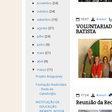
►
novembro
(24)
►
outubro
(24)
10:37
Avesol
►
setembro
(15)
VOLUNTARIADO
►
agosto
(21)
BATISTA
►
julho
(24)
►
junho
(9)
►
maio
(21)
►
abril
(9)
▼
março
(11)
Projeto Araguaney
Formação Rede Ideia
- Rede de
Catador@s
17:24
Avesol
Reunião da Re
INSTITUIÇÃO DE
EDUCAÇÃO
INFANTIL NOSSA