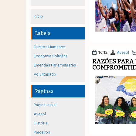
Início
Labels
Direitos Humanos
16:12
Avesol
Economia Solidária
RAZÕES PARA
Emendas Parlamentares
COMPROMETID
Voluntariado
Páginas
Página inicial
Avesol
História
Parceiros