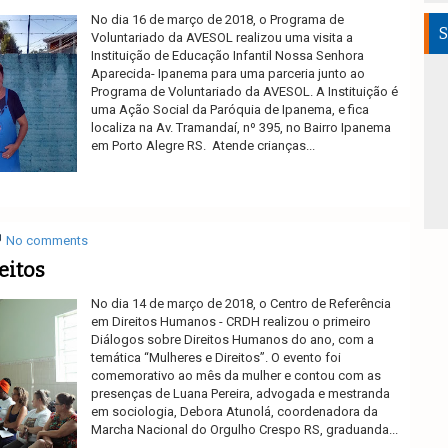
No dia 16 de março de 2018, o Programa de
S
Voluntariado da AVESOL realizou uma visita a
Instituição de Educação Infantil Nossa Senhora
Aparecida- Ipanema para uma parceria junto ao
Programa de Voluntariado da AVESOL. A Instituição é
uma Ação Social da Paróquia de Ipanema, e fica
localiza na Av. Tramandaí, nº 395, no Bairro Ipanema
em Porto Alegre RS. Atende crianças...
Ler mais
No comments
eitos
No dia 14 de março de 2018, o Centro de Referência
em Direitos Humanos - CRDH realizou o primeiro
Diálogos sobre Direitos Humanos do ano, com a
temática “Mulheres e Direitos”. O evento foi
comemorativo ao mês da mulher e contou com as
presenças de Luana Pereira, advogada e mestranda
em sociologia, Debora Atunolá, coordenadora da
Marcha Nacional do Orgulho Crespo RS, graduanda...