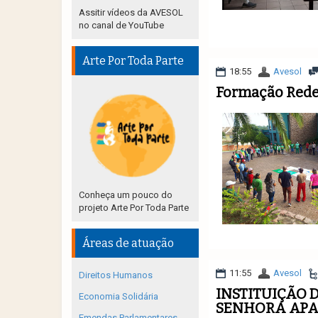
Assitir vídeos da AVESOL
no canal de YouTube
Arte Por Toda Parte
18:55
Avesol
Formação Rede 
Conheça um pouco do
projeto Arte Por Toda Parte
Áreas de atuação
11:55
Avesol
Direitos Humanos
INSTITUIÇÃO 
Economia Solidária
SENHORA APA
Emendas Parlamentares