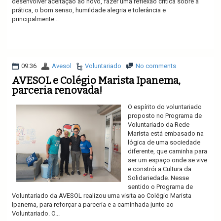
desenvolver aceitação ao novo, fazer uma reflexão crítica sobre a
prática, o bom senso, humildade alegria e tolerância e
principalmente...
Ler mais
09:36
Avesol
Voluntariado
No comments
AVESOL e Colégio Marista Ipanema,
parceria renovada!
O espírito do voluntariado
proposto no Programa de
Voluntariado da Rede
Marista está embasado na
lógica de uma sociedade
diferente, que caminha para
ser um espaço onde se vive
e constrói a Cultura da
Solidariedade. Nesse
sentido o Programa de
Voluntariado da AVESOL realizou uma visita ao Colégio Marista
Ipanema, para reforçar a parceria e a caminhada junto ao
Voluntariado. O...