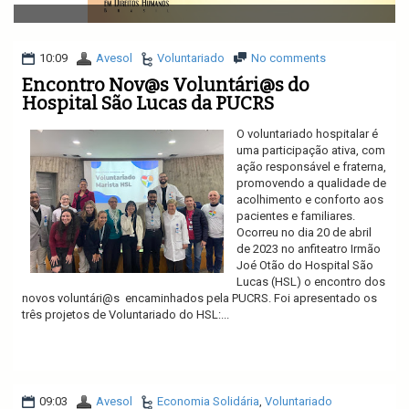
v
i
g
a
10:09
Avesol
Voluntariado
No comments
t
Encontro Nov@s Voluntári@s do
i
Hospital São Lucas da PUCRS
o
n
O voluntariado hospitalar é
uma participação ativa, com
ação responsável e fraterna,
promovendo a qualidade de
acolhimento e conforto aos
pacientes e familiares.
Ocorreu no dia 20 de abril
de 2023 no anfiteatro Irmão
Joé Otão do Hospital São
Lucas (HSL) o encontro dos
novos voluntári@s encaminhados pela PUCRS. Foi apresentado os
três projetos de Voluntariado do HSL:...
Ler mais
09:03
Avesol
Economia Solidária
,
Voluntariado