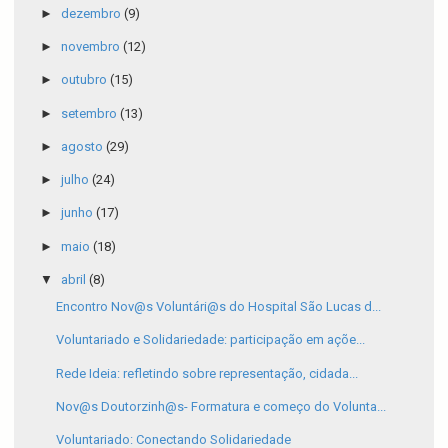
►
dezembro
(9)
►
novembro
(12)
►
outubro
(15)
►
setembro
(13)
►
agosto
(29)
►
julho
(24)
►
junho
(17)
►
maio
(18)
▼
abril
(8)
Encontro Nov@s Voluntári@s do Hospital São Lucas d...
Voluntariado e Solidariedade: participação em açõe...
Rede Ideia: refletindo sobre representação, cidada...
Nov@s Doutorzinh@s- Formatura e começo do Volunta...
Voluntariado: Conectando Solidariedade