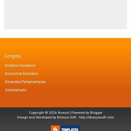
Grupos
Direitos Humanos
Economia Solidária
Emendas Parlamentares
Voluntariado
Copyright ©
2026
Avesol
| Powered by
Blogger
Design and developed by Bhavya Soft :
http://bhavyasoft.com