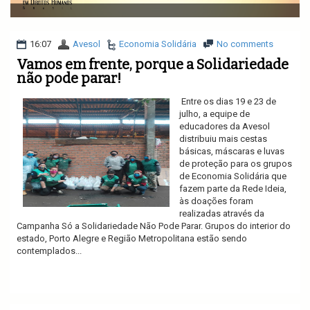
v
i
g
a
16:07
Avesol
Economia Solidária
No comments
t
Vamos em frente, porque a Solidariedade
i
não pode parar!
o
n
Entre os dias 19 e 23 de
julho, a equipe de
educadores da Avesol
distribuiu mais cestas
básicas, máscaras e luvas
de proteção para os grupos
de Economia Solidária que
fazem parte da Rede Ideia,
às doações foram
realizadas através da
Campanha Só a Solidariedade Não Pode Parar. Grupos do interior do
estado, Porto Alegre e Região Metropolitana estão sendo
contemplados...
Ler mais