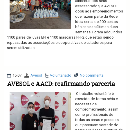
alimentar dos seus
assessorados, a AVESOL
doou aos empreendimentos
que fazem parte da Rede
Ideia cerca de 200 cestas
básicas nas últimas duas
semanas. Foram adquiridos
1100 pares de luvas EPI e 1100 máscaras PFF2 que estão sendo
repassadas as associações e cooperativas de catadores para
serem utilizadas...
Ler mais
15:07
Avesol
Voluntariado
No comments
AVESOL e AACD: reafirmando parceria
O trabalho voluntário é
exercido de forma séria e
necessita de
comprometimento, assim
como profissionais de
todas as áreas e pessoas
que possuam vontade de