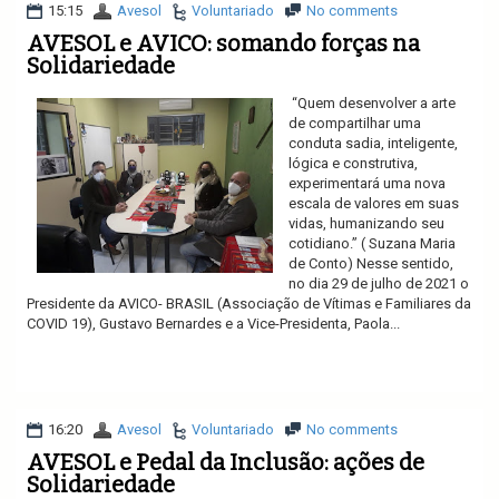
15:15
Avesol
Voluntariado
No comments
AVESOL e AVICO: somando forças na
Solidariedade
“Quem desenvolver a arte
de compartilhar uma
conduta sadia, inteligente,
lógica e construtiva,
experimentará uma nova
escala de valores em suas
vidas, humanizando seu
cotidiano.” ( Suzana Maria
de Conto) Nesse sentido,
no dia 29 de julho de 2021 o
Presidente da AVICO- BRASIL (Associação de Vítimas e Familiares da
COVID 19), Gustavo Bernardes e a Vice-Presidenta, Paola...
Ler mais
16:20
Avesol
Voluntariado
No comments
AVESOL e Pedal da Inclusão: ações de
Solidariedade