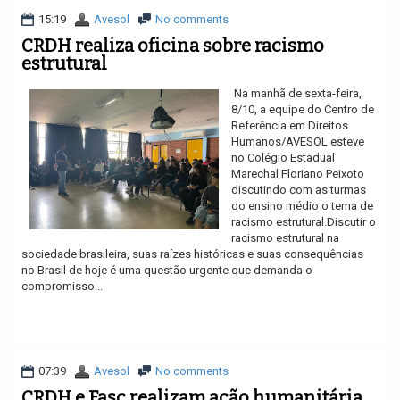
15:19
Avesol
No comments
CRDH realiza oficina sobre racismo
estrutural
Na manhã de sexta-feira,
8/10, a equipe do Centro de
Referência em Direitos
Humanos/AVESOL esteve
no Colégio Estadual
Marechal Floriano Peixoto
discutindo com as turmas
do ensino médio o tema de
racismo estrutural.Discutir o
racismo estrutural na
sociedade brasileira, suas raízes históricas e suas consequências
no Brasil de hoje é uma questão urgente que demanda o
compromisso...
Ler mais
07:39
Avesol
No comments
CRDH e Fasc realizam ação humanitária