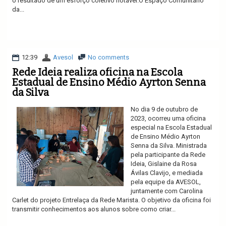
o resultado de um esforço coletivo notável.O Espaço Comunitário
da...
Ler mais
12:39
Avesol
No comments
Rede Ideia realiza oficina na Escola
Estadual de Ensino Médio Ayrton Senna
da Silva
No dia 9 de outubro de
2023, ocorreu uma oficina
especial na Escola Estadual
de Ensino Médio Ayrton
Senna da Silva. Ministrada
pela participante da Rede
Ideia, Gislaine da Rosa
Ávilas Clavijo, e mediada
pela equipe da AVESOL,
juntamente com Carolina
Carlet do projeto Entrelaça da Rede Marista. O objetivo da oficina foi
transmitir conhecimentos aos alunos sobre como criar...