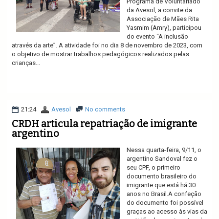
Programa de Voluntariado
da Avesol, a convite da
Associação de Mães Rita
Yasmim (Amry), participou
do evento “A inclusão
através da arte”. A atividade foi no dia 8 de novembro de 2023, com
o objetivo de mostrar trabalhos pedagógicos realizados pelas
crianças...
Ler mais
21:24
Avesol
No comments
CRDH articula repatriação de imigrante
argentino
Nessa quarta-feira, 9/11, o
argentino Sandoval fez o
seu CPF, o primeiro
documento brasileiro do
imigrante que está há 30
anos no Brasil.A confeção
do documento foi possível
graças ao acesso às vias da