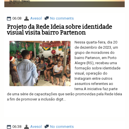
v
i
g
a
06:08
Avesol
No comments
t
Projeto da Rede Ideia sobre identidade
i
visual visita bairro Partenon
o
n
Nessa quarta-feira, dia 20
de dezembro de 2023, um
grupo de moradores do
bairro Partenon, em Porto
Alegre (RS), recebeu uma
formação sobre identidade
visual, operação do
Instagram entre outros
assuntos referentes ao
tema.A iniciativa faz parte
de uma série de capacitações que serão promovidas pela Rede Ideia
a fim de promover a inclusão digit...
Ler mais
06:38
Avesol
No comments