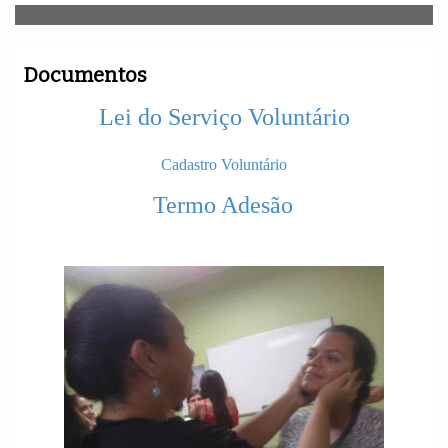
v
i
g
a
Documentos
t
i
Lei do Serviço Voluntário
o
n
Cadastro Voluntário
Termo Adesão