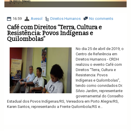
v
i
g
a
16:59
Avesol
Direitos Humanos
No comments
t
Café com Direitos “Terra, Cultura e
i
Resistência: Povos Indígenas e
o
Quilombolas”
n
No dia 25 de abril de 2019, o
Centro de Referência em
Direitos Humanos - CRDH
realizou o evento Café com
Direitos “Terra, Cultura e
Resistencia: Povos
Indígenas e Quilombolas”,
tendo como convidados Dr.
Silvio Jardim, representante
governamental do Conselho
Estadual dos Povos Indígenas/RS, Vereadora em Porto Alegre/RS,
Karen Santos, representando a Frente Quilombola/RS e...
Ler mais