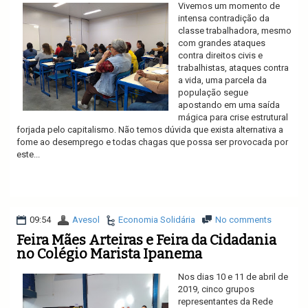
Vivemos um momento de
intensa contradição da
classe trabalhadora, mesmo
com grandes ataques
contra direitos civis e
trabalhistas, ataques contra
a vida, uma parcela da
população segue
apostando em uma saída
mágica para crise estrutural
forjada pelo capitalismo. Não temos dúvida que exista alternativa a
fome ao desemprego e todas chagas que possa ser provocada por
este...
Ler mais
09:54
Avesol
Economia Solidária
No comments
Feira Mães Arteiras e Feira da Cidadania
no Colégio Marista Ipanema
Nos dias 10 e 11 de abril de
2019, cinco grupos
representantes da Rede