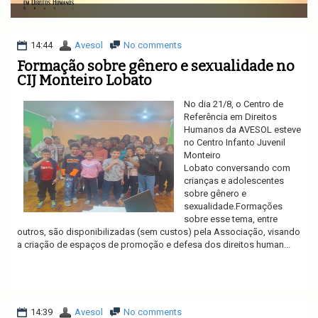
v
i
g
a
14:44
Avesol
No comments
t
Formação sobre gênero e sexualidade no
i
CIJ Monteiro Lobato
o
n
No dia 21/8, o Centro de
Referência em Direitos
Humanos da AVESOL esteve
no Centro Infanto Juvenil
Monteiro
Lobato conversando com
crianças e adolescentes
sobre gênero e
sexualidade.Formações
sobre esse tema, entre
outros, são disponibilizadas (sem custos) pela Associação, visando
a criação de espaços de promoção e defesa dos direitos human...
Ler mais
14:39
Avesol
No comments