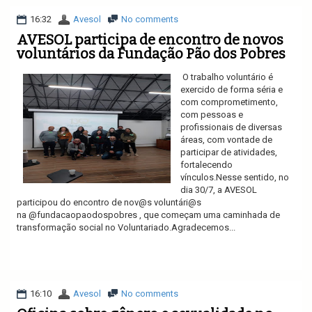
16:32
Avesol
No comments
AVESOL participa de encontro de novos
voluntários da Fundação Pão dos Pobres
O trabalho voluntário é
exercido de forma séria e
com comprometimento,
com pessoas e
profissionais de diversas
áreas, com vontade de
participar de atividades,
fortalecendo
vínculos.Nesse sentido, no
dia 30/7, a AVESOL
participou do encontro de nov@s voluntári@s
na @fundacaopaodospobres , que começam uma caminhada de
transformação social no Voluntariado.Agradecemos...
Ler mais
16:10
Avesol
No comments