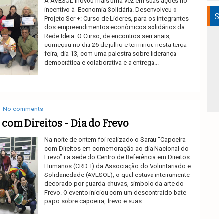
A AVESOL inovou mais uma vez em suas ações no
incentivo à Economia Solidária. Desenvolveu o
S
Projeto Ser +: Curso de Líderes, para os integrantes
dos empreendimentos econômicos solidários da
Rede Ideia. O Curso, de encontros semanais,
começou no dia 26 de julho e terminou nesta terça-
feira, dia 13, com uma palestra sobre liderança
democrática e colaborativa e a entrega...
Ler mais
No comments
 com Direitos - Dia do Frevo
Na noite de ontem foi realizado o Sarau “Capoeira
com Direitos em comemoração ao dia Nacional do
Frevo” na sede do Centro de Referência em Direitos
Humanos (CRDH) da Associação do Voluntariado e
Solidariedade (AVESOL), o qual estava inteiramente
decorado por guarda-chuvas, símbolo da arte do
Frevo. O evento iniciou com um descontraído bate-
papo sobre capoeira, frevo e suas...
Ler mais