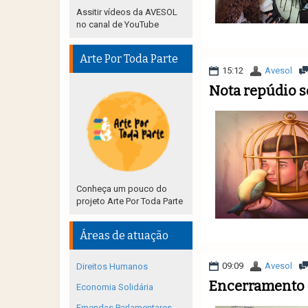
Assitir vídeos da AVESOL
no canal de YouTube
Arte Por Toda Parte
15:12
Avesol
Nota repúdio 
Conheça um pouco do
projeto Arte Por Toda Parte
Áreas de atuação
09:09
Avesol
Direitos Humanos
Encerramento d
Economia Solidária
Emendas Parlamentares