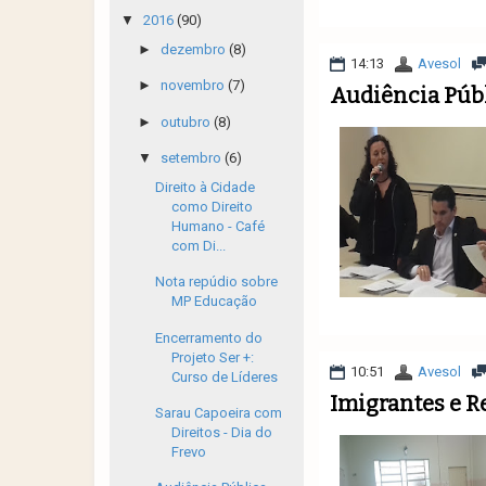
▼
2016
(90)
►
dezembro
(8)
14:13
Avesol
►
novembro
(7)
Audiência Públ
►
outubro
(8)
▼
setembro
(6)
Direito à Cidade
como Direito
Humano - Café
com Di...
Nota repúdio sobre
MP Educação
Encerramento do
Projeto Ser +:
10:51
Avesol
Curso de Líderes
Imigrantes e R
Sarau Capoeira com
Direitos - Dia do
Frevo