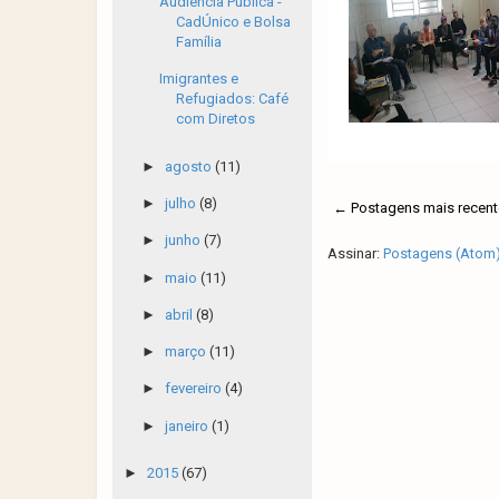
Audiência Pública -
CadÚnico e Bolsa
Família
Imigrantes e
Refugiados: Café
com Diretos
►
agosto
(11)
►
julho
(8)
← Postagens mais recent
►
junho
(7)
Assinar:
Postagens (Atom
►
maio
(11)
►
abril
(8)
►
março
(11)
►
fevereiro
(4)
►
janeiro
(1)
►
2015
(67)