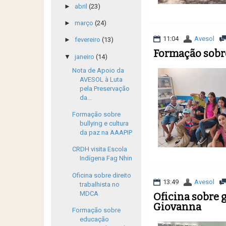
►
abril
(23)
►
março
(24)
11:04
Avesol
►
fevereiro
(13)
Formação sobr
▼
janeiro
(14)
Nota de Apoio da
AVESOL à Luta
pela Preservação
da...
Formação sobre
bullying e cultura
da paz na AAAPIP
CRDH visita Escola
Indígena Fag Nhin
Oficina sobre direito
13:49
Avesol
trabalhista no
MDCA
Oficina sobre 
Giovanna
Formação sobre
educação