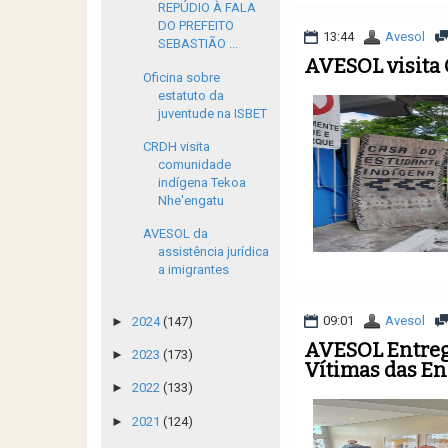
REPÚDIO À FALA
DO PREFEITO
13:44
Avesol
SEBASTIÃO ...
AVESOL visita 
Oficina sobre
estatuto da
juventude na ISBET
CRDH visita
comunidade
indígena Tekoa
Nhe'engatu
AVESOL da
assistência jurídica
a imigrantes
09:01
Avesol
►
2024
(147)
AVESOL Entrega
►
2023
(173)
Vítimas das En
►
2022
(133)
►
2021
(124)