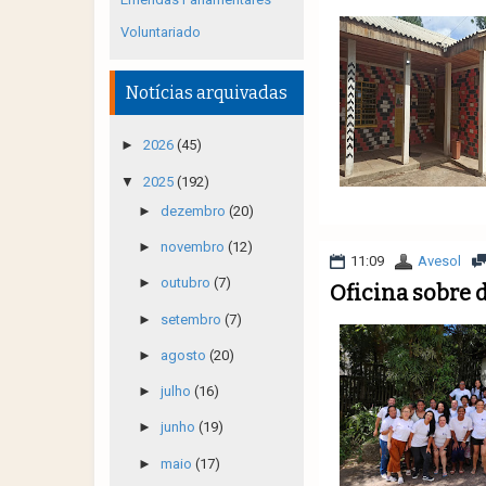
Voluntariado
Notícias arquivadas
►
2026
(45)
▼
2025
(192)
►
dezembro
(20)
►
novembro
(12)
11:09
Avesol
►
outubro
(7)
Oficina sobre 
►
setembro
(7)
►
agosto
(20)
►
julho
(16)
►
junho
(19)
►
maio
(17)