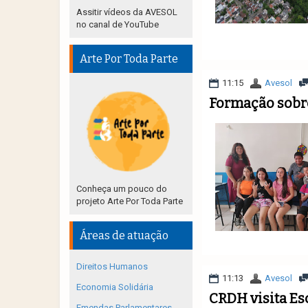
Assitir vídeos da AVESOL
no canal de YouTube
Arte Por Toda Parte
11:15
Avesol
Formação sobre
Conheça um pouco do
projeto Arte Por Toda Parte
Áreas de atuação
Direitos Humanos
11:13
Avesol
Economia Solidária
CRDH visita Es
Emendas Parlamentares