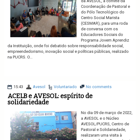
da AVESOL, a convite da
Coordenação de Pastoral e
do Pólo Tecnológico do
Centro Social Marista
(CESMAR), para uma roda
de conversa com os
Educadores Sociais do
Programa Jovem Aprendiz
da Instituição, onde foi debatido sobre responsabilidade social,
empreendedorismo, inovação social e políticas públicas, realizado
na PUCRS. O...
Ler mais
15:43
Avesol
Voluntariado
No comments
ACELB e AVESOL: espírito de
solidariedade
No dia 09 de março de 2022,
a AVESOL e o Núcleo
AVESOL/PUCRS, Centro de
Pastoral e Solidariedade,
realizaram uma visita à