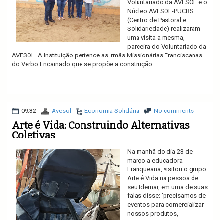
Voluntariado da AVESOL e o
Núcleo AVESOL-PUCRS
(Centro de Pastoral e
Solidariedade) realizaram
uma visita a mesma,
parceira do Voluntariado da
AVESOL. A Instituição pertence as Irmãs Missionárias Franciscanas
do Verbo Encarnado que se propõe a construção...
Ler mais
09:32
Avesol
Economia Solidária
No comments
Arte é Vida: Construindo Alternativas
Coletivas
Na manhã do dia 23 de
março a educadora
Franqueana, visitou o grupo
Arte é Vida na pessoa de
seu Idemar, em uma de suas
falas disse: ‘precisamos de
eventos para comercializar
nossos produtos,