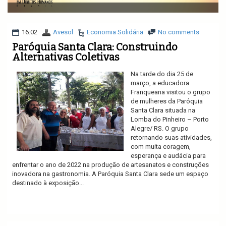
v
i
g
a
16:02
Avesol
Economia Solidária
No comments
t
Paróquia Santa Clara: Construindo
i
Alternativas Coletivas
o
n
Na tarde do dia 25 de
março, a educadora
Franqueana visitou o grupo
de mulheres da Paróquia
Santa Clara situada na
Lomba do Pinheiro – Porto
Alegre/ RS. O grupo
retornando suas atividades,
com muita coragem,
esperança e audácia para
enfrentar o ano de 2022 na produção de artesanatos e construções
inovadora na gastronomia. A Paróquia Santa Clara sede um espaço
destinado à exposição...
Ler mais