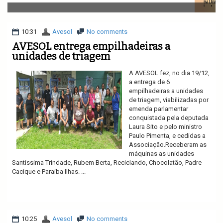
v
i
g
a
10:31
Avesol
No comments
t
AVESOL entrega empilhadeiras a
i
unidades de triagem
o
n
A AVESOL fez, no dia 19/12,
a entrega de 6
empilhadeiras a unidades
de triagem, viabilizadas por
emenda parlamentar
conquistada pela deputada
Laura Sito e pelo ministro
Paulo Pimenta, e cedidas a
Associação.Receberam as
máquinas as unidades
Santissima Trindade, Rubem Berta, Reciclando, Chocolatão, Padre
Cacique e Paraíba Ilhas. ...
Ler mais
10:25
Avesol
No comments