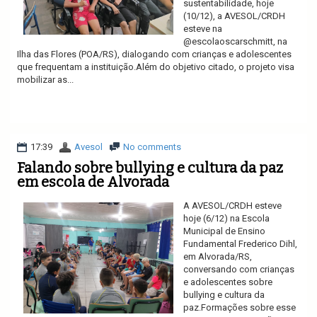
sustentabilidade, hoje
(10/12), a AVESOL/CRDH
esteve na
@escolaoscarschmitt, na
Ilha das Flores (POA/RS), dialogando com crianças e adolescentes
que frequentam a instituição.Além do objetivo citado, o projeto visa
mobilizar as...
Ler mais
17:39
Avesol
No comments
Falando sobre bullying e cultura da paz
em escola de Alvorada
A AVESOL/CRDH esteve
hoje (6/12) na Escola
Municipal de Ensino
Fundamental Frederico Dihl,
em Alvorada/RS,
conversando com crianças
e adolescentes sobre
bullying e cultura da
paz.Formações sobre esse