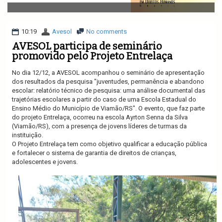
v
i
g
a
10:19
Avesol
No comments
t
AVESOL participa de seminário
i
promovido pelo Projeto Entrelaça
o
n
No dia 12/12, a AVESOL acompanhou o seminário de apresentação
dos resultados da pesquisa "juventudes, permanência e abandono
escolar: relatório técnico de pesquisa: uma análise documental das
trajetórias escolares a partir do caso de uma Escola Estadual do
Ensino Médio do Município de Viamão/RS". O evento, que faz parte
do projeto Entrelaça, ocorreu na escola Ayrton Senna da Silva
(Viamão/RS), com a presença de jovens líderes de turmas da
instituição.
O Projeto Entrelaça tem como objetivo qualificar a educação pública
e fortalecer o sistema de garantia de direitos de crianças,
adolescentes e jovens.