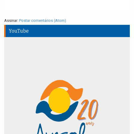
Assinar:
Postar comentários (Atom)
YouTube