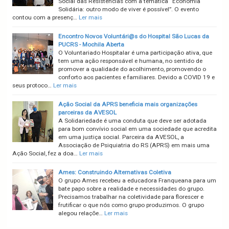
Social das Resistências com a temática “Economia
Solidária: outro modo de viver é possível”. O evento
contou com a presenç…
Ler mais
Encontro Novos Voluntári@s do Hospital São Lucas da
PUCRS - Mochila Aberta
O Voluntariado Hospitalar é uma participação ativa, que
tem uma ação responsável e humana, no sentido de
promover a qualidade do acolhimento, promovendo o
conforto aos pacientes e familiares. Devido a COVID 19 e
seus protoco…
Ler mais
Ação Social da APRS beneficia mais organizações
parceiras da AVESOL
A Solidariedade é uma conduta que deve ser adotada
para bom convívio social em uma sociedade que acredita
em uma justiça social. Parceira da AVESOL, a
Associação de Psiquiatria do RS (APRS) em mais uma
Ação Social, fez a doa…
Ler mais
Ames: Construindo Alternativas Coletiva
O grupo Ames recebeu a educadora Franqueana para um
bate papo sobre a realidade e necessidades do grupo.
Precisamos trabalhar na coletividade para florescer e
frutificar o que nós como grupo produzimos. O grupo
alegou relaçõe…
Ler mais