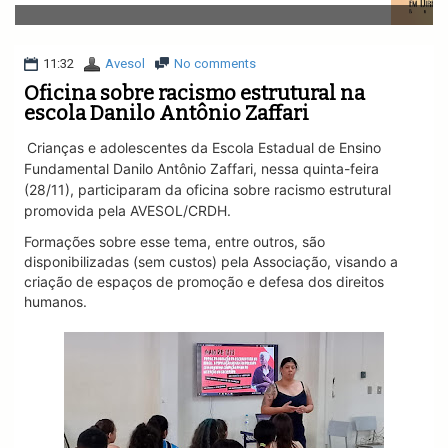
v
i
g
a
11:32
Avesol
No comments
t
Oficina sobre racismo estrutural na
i
escola Danilo Antônio Zaffari
o
n
Crianças e adolescentes da Escola Estadual de Ensino
Fundamental Danilo Antônio Zaffari, nessa quinta-feira
(28/11), participaram da oficina sobre racismo estrutural
promovida pela AVESOL/CRDH.
Formações sobre esse tema, entre outros, são
disponibilizadas (sem custos) pela Associação, visando a
criação de espaços de promoção e defesa dos direitos
humanos.