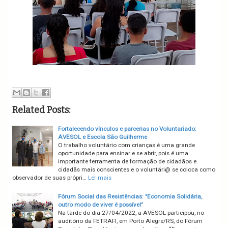
Related Posts:
Fortalecendo vínculos e parcerias no Voluntariado:
AVESOL e Escola São Guilherme
O trabalho voluntário com crianças é uma grande
oportunidade para ensinar e se abrir, pois é uma
importante ferramenta de formação de cidadãos e
cidadãs mais conscientes e o voluntári@ se coloca como
observador de suas própri…
Ler mais
Fórum Social das Resistências: "Economia Solidária,
outro modo de viver é possível"
Na tarde do dia 27/04/2022, a AVESOL participou, no
auditório da FETRAFI, em Porto Alegre/RS, do Fórum