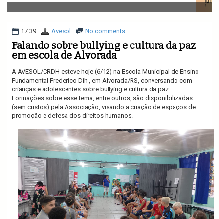
v
i
g
a
17:39
Avesol
No comments
t
Falando sobre bullying e cultura da paz
i
em escola de Alvorada
o
n
A AVESOL/CRDH esteve hoje (6/12) na Escola Municipal de Ensino
Fundamental Frederico Dihl, em Alvorada/RS, conversando com
crianças e adolescentes sobre bullying e cultura da paz.
Formações sobre esse tema, entre outros, são disponibilizadas
(sem custos) pela Associação, visando a criação de espaços de
promoção e defesa dos direitos humanos.