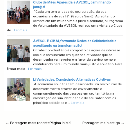
Clube de Mães Aparecida e AVESOL, caminhando
junt@s!
“Cada um tem a idade do seu coração, da sua
experiência e de sua fé”. (George Sand) Acreditando
sempre em um mundo mais justo e solidário, o Programa
de Voluntariado da AVESOL realizou uma visita ao Clube
de…
Ler mais
AVESOL E CIBAI, formando Redes de Solidariedade e
acreditando na transformação!
O trabalho voluntário é composto de ações de interesse
social e comunitário em que toda atividade que se
desempenha vai reverter em favor do serviço, sempre
contribuindo para um mundo mais justo e solidário. Para
firmar mais…
Ler mais
Li Variedades: Construindo Alternativas Coletivas
A economia solidária tem desenhado um novo rumo de
desenvolvimento através do envolvimento e
comprometimento das pessoas em seu território, na
valorização da sua identidade e do seu saber com os
princípios solidários e …
Ler mais
← Postagem mais recente
Página inicial
Postagem mais antiga →