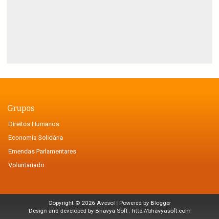
Grupos
Direitos Humanos
Economia Solidária
Emendas Parlamentares
Voluntariado
Copyright ©
2026
Avesol
| Powered by
Blogger
Design and developed by Bhavya Soft :
http://bhavyasoft.com