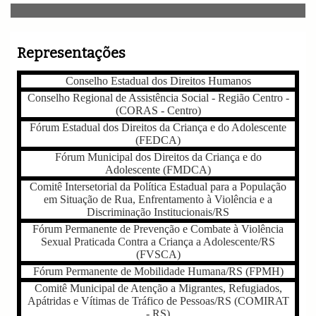
v
i
g
a
Representações
t
i
Conselho Estadual dos Direitos Humanos
o
n
Conselho Regional de Assistência Social - Região Centro -
(CORAS - Centro)
Fórum Estadual dos Direitos da Criança e do Adolescente
(FEDCA)
Fórum Municipal dos Direitos da Criança e do
Adolescente (FMDCA)
Comitê Intersetorial da Política Estadual para a População
em Situação de Rua, Enfrentamento à Violência e a
Discriminação Institucionais/RS
Fórum Permanente de Prevenção e Combate à Violência
Sexual Praticada Contra a Criança a Adolescente/RS
(FVSCA)
Fórum Permanente de Mobilidade Humana/RS (FPMH)
Comitê Municipal de Atenção a Migrantes, Refugiados,
Apátridas e Vítimas de Tráfico de Pessoas/RS (COMIRAT
- RS)