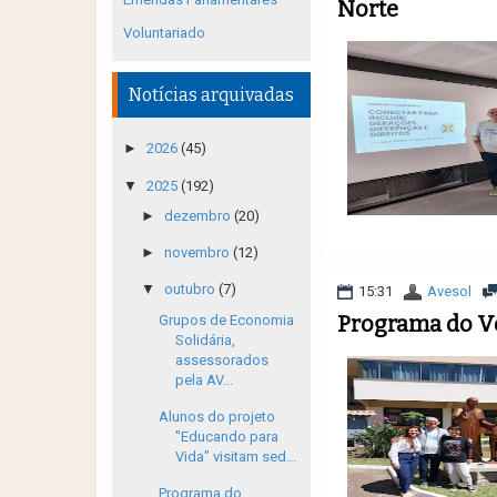
Norte
Voluntariado
Notícias arquivadas
►
2026
(45)
▼
2025
(192)
►
dezembro
(20)
►
novembro
(12)
▼
outubro
(7)
15:31
Avesol
Programa do Vo
Grupos de Economia
Solidária,
assessorados
pela AV...
Alunos do projeto
"Educando para
Vida" visitam sed...
Programa do