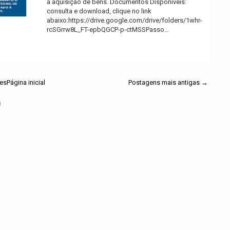
à aquisição de bens. Documentos Disponíveis:
consulta e download, clique no link
abaixo:https://drive.google.com/drive/folders/1whr-
rcSGrrw8L_FT-epbQGCP-p-ctMSSPasso...
Ler mais
es
Página inicial
Postagens mais antigas →
)