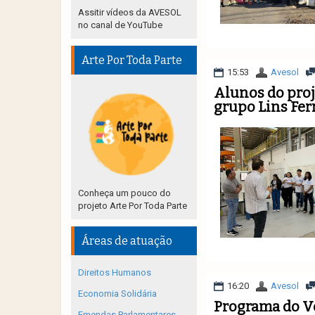
Assitir vídeos da AVESOL
no canal de YouTube
Arte Por Toda Parte
15:53
Avesol
Alunos do proj
grupo Lins Fer
Conheça um pouco do
projeto Arte Por Toda Parte
Áreas de atuação
Direitos Humanos
16:20
Avesol
Economia Solidária
Programa do V
Emendas Parlamentares