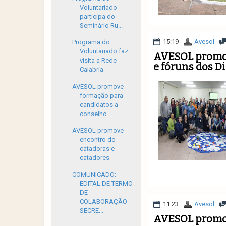
Voluntariado
participa do
Seminário Ru...
15:19
Avesol
Programa do
Voluntariado faz
AVESOL promov
visita a Rede
e fóruns dos D
Calabria
AVESOL promove
formação para
candidatos a
conselho...
AVESOL promove
encontro de
catadoras e
catadores
COMUNICADO:
EDITAL DE TERMO
DE
COLABORAÇÃO -
11:23
Avesol
SECRE...
AVESOL promov