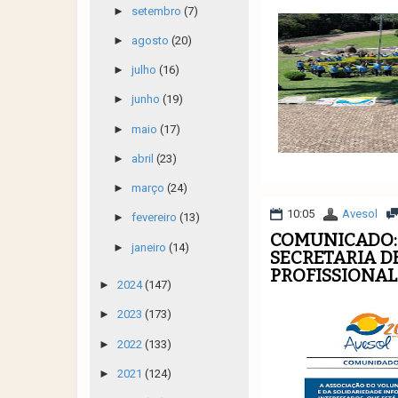
►
setembro
(7)
►
agosto
(20)
►
julho
(16)
►
junho
(19)
►
maio
(17)
►
abril
(23)
►
março
(24)
10:05
Avesol
►
fevereiro
(13)
COMUNICADO: 
►
janeiro
(14)
SECRETARIA D
PROFISSIONAL 
►
2024
(147)
►
2023
(173)
►
2022
(133)
►
2021
(124)