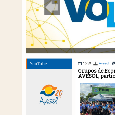
YouTube
15:59
Avesol
Grupos de Econ
AVESOL, parti