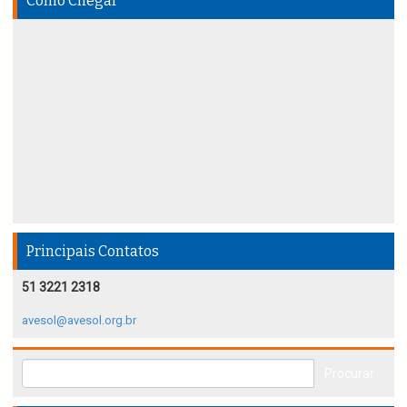
Como Chegar
Principais Contatos
51 3221 2318
avesol@avesol.org.br