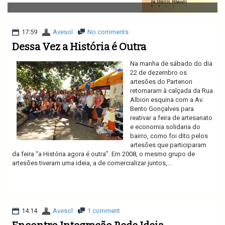
v
i
g
a
17:59
Avesol
No comments
t
Dessa Vez a História é Outra
i
o
Na manha de sábado do dia
n
22 de dezembro os
artesões do Partenon
retornaram à calçada da Rua
Albion esquina com a Av.
Bento Gonçalves para
reativar a feira de artesanato
e economia solidaria do
bairro, como foi dito pelos
artesões que participaram
da feira “a História agora é outra”. Em 2008, o mesmo grupo de
artesões tiveram uma ideia, a de comercializar juntos,...
Ler mais
14:14
Avesol
1 comment