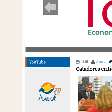
YouTube
16:53
Avesol
Catadores crit