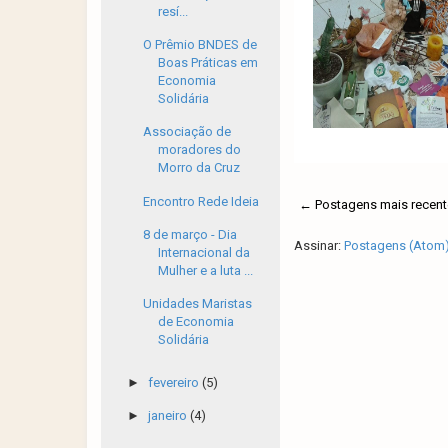
resí...
O Prêmio BNDES de
Boas Práticas em
Economia
Solidária
Associação de
moradores do
Morro da Cruz
Encontro Rede Ideia
← Postagens mais recent
8 de março - Dia
Assinar:
Postagens (Atom
Internacional da
Mulher e a luta ...
Unidades Maristas
de Economia
Solidária
►
fevereiro
(5)
►
janeiro
(4)