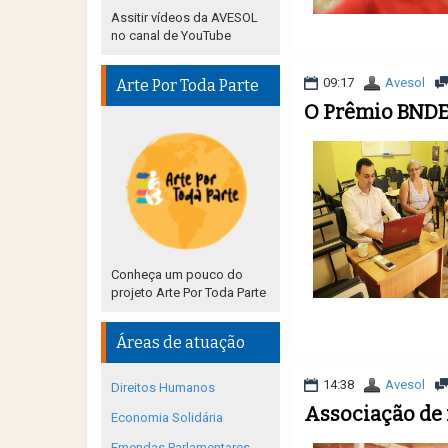
Assitir vídeos da AVESOL
no canal de YouTube
09:17
Avesol
Arte Por Toda Parte
O Prêmio BNDES
Conheça um pouco do
projeto Arte Por Toda Parte
Áreas de atuação
14:38
Avesol
Direitos Humanos
Associação de
Economia Solidária
Emendas Parlamentares