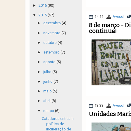
►
2016
(90)
▼
2015
(67)
14:11
Avesol
►
dezembro
(4)
8 de março - Di
continua!
►
novembro
(7)
►
outubro
(4)
►
setembro
(7)
►
agosto
(5)
►
julho
(5)
►
junho
(7)
►
maio
(5)
►
abril
(8)
13:33
Avesol
▼
março
(6)
Unidades Maris
Catadores criticam
política de
incineração de