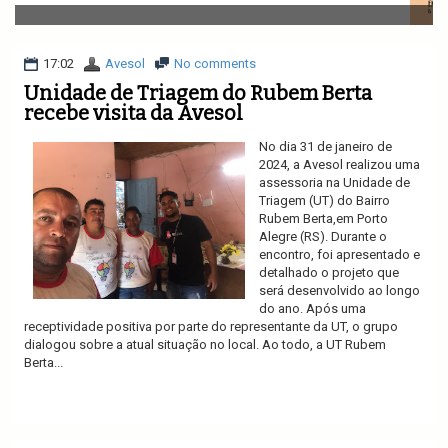
v
i
g
a
17:02
Avesol
No comments
t
Unidade de Triagem do Rubem Berta
i
recebe visita da Avesol
o
n
No dia 31 de janeiro de
2024, a Avesol realizou uma
assessoria na Unidade de
Triagem (UT) do Bairro
Rubem Berta,em Porto
Alegre (RS). Durante o
encontro, foi apresentado e
detalhado o projeto que
será desenvolvido ao longo
do ano. Após uma
receptividade positiva por parte do representante da UT, o grupo
dialogou sobre a atual situação no local. Ao todo, a UT Rubem
Berta...
Ler mais