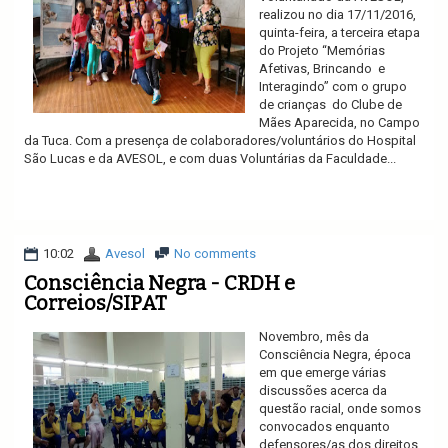
realizou no dia 17/11/2016,
quinta-feira, a terceira etapa
do Projeto “Memórias
Afetivas, Brincando e
Interagindo” com o grupo
de crianças do Clube de
Mães Aparecida, no Campo
da Tuca. Com a presença de colaboradores/voluntários do Hospital
São Lucas e da AVESOL, e com duas Voluntárias da Faculdade...
Ler mais
10:02
Avesol
No comments
Consciência Negra - CRDH e
Correios/SIPAT
Novembro, mês da
Consciência Negra, época
em que emerge várias
discussões acerca da
questão racial, onde somos
convocados enquanto
defensores/as dos direitos