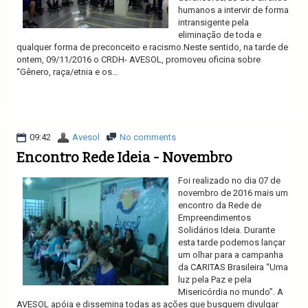
humanos a intervir de forma
intransigente pela
eliminação de toda e
qualquer forma de preconceito e racismo.Neste sentido, na tarde de
ontem, 09/11/2016 o CRDH- AVESOL, promoveu oficina sobre
“Gênero, raça/etnia e os...
Ler mais
09:42
Avesol
No comments
Encontro Rede Ideia - Novembro
Foi realizado no dia 07 de
novembro de 2016 mais um
encontro da Rede de
Empreendimentos
Solidários Ideia. Durante
esta tarde podemos lançar
um olhar para a campanha
da CARITAS Brasileira “Uma
luz pela Paz e pela
Misericórdia no mundo”. A
AVESOL apóia e dissemina todas as ações que busquem divulgar