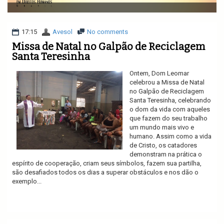
v
i
g
a
17:15
Avesol
No comments
t
Missa de Natal no Galpão de Reciclagem
i
Santa Teresinha
o
n
Ontem, Dom Leomar
celebrou a Missa de Natal
no Galpão de Reciclagem
Santa Teresinha, celebrando
o dom da vida com aqueles
que fazem do seu trabalho
um mundo mais vivo e
humano. Assim como a vida
de Cristo, os catadores
demonstram na prática o
espírito de cooperação, criam seus símbolos, fazem sua partilha,
são desafiados todos os dias a superar obstáculos e nos dão o
exemplo...
Ler mais