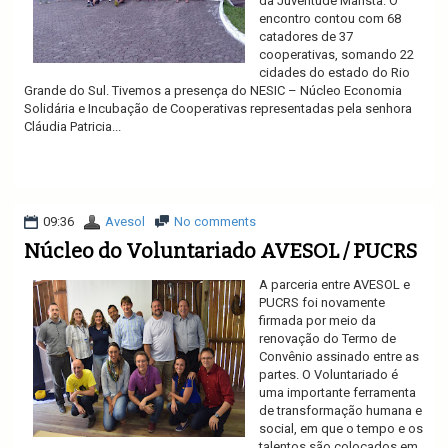
da Juventude Marista. O
encontro contou com 68
catadores de 37
cooperativas, somando 22
cidades do estado do Rio
Grande do Sul. Tivemos a presença do NESIC – Núcleo Economia
Solidária e Incubação de Cooperativas representadas pela senhora
Cláudia Patricia...
Ler mais
09:36
Avesol
No comments
Núcleo do Voluntariado AVESOL / PUCRS
A parceria entre AVESOL e
PUCRS foi novamente
firmada por meio da
renovação do Termo de
Convênio assinado entre as
partes. O Voluntariado é
uma importante ferramenta
de transformação humana e
social, em que o tempo e os
talentos são colocados em