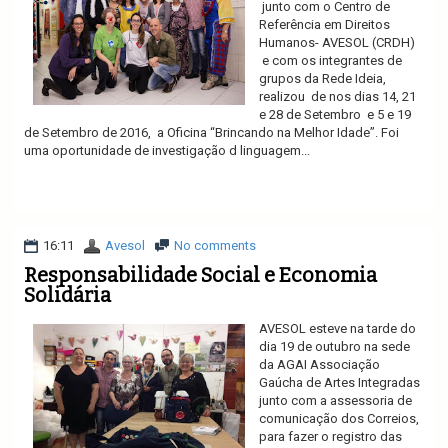
junto com o Centro de
Referência em Direitos
Humanos- AVESOL (CRDH)
e com os integrantes de
grupos da Rede Ideia,
realizou de nos dias 14, 21
e 28 de Setembro e 5 e 19
de Setembro de 2016, a Oficina “Brincando na Melhor Idade”. Foi
uma oportunidade de investigação d linguagem...
Ler mais
16:11
Avesol
No comments
Responsabilidade Social e Economia
Solidária
AVESOL esteve na tarde do
dia 19 de outubro na sede
da AGAI Associação
Gaúcha de Artes Integradas
junto com a assessoria de
comunicação dos Correios,
para fazer o registro das