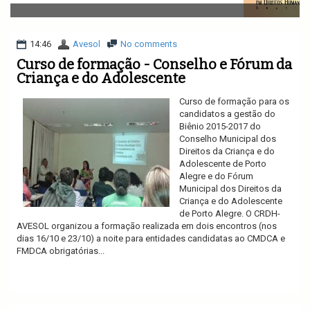
v
i
g
a
14:46
Avesol
No comments
t
Curso de formação - Conselho e Fórum da
i
Criança e do Adolescente
o
n
Curso de formação para os
candidatos a gestão do
Biênio 2015-2017 do
Conselho Municipal dos
Direitos da Criança e do
Adolescente de Porto
Alegre e do Fórum
Municipal dos Direitos da
Criança e do Adolescente
de Porto Alegre. O CRDH-
AVESOL organizou a formação realizada em dois encontros (nos
dias 16/10 e 23/10) a noite para entidades candidatas ao CMDCA e
FMDCA obrigatórias...
Ler mais