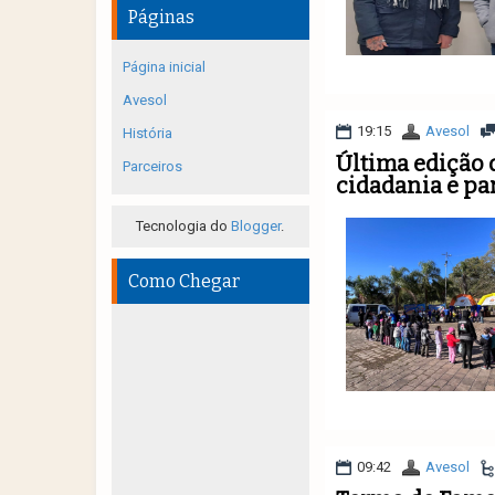
Páginas
Página inicial
Avesol
19:15
Avesol
História
Última edição 
Parceiros
cidadania e pa
Tecnologia do
Blogger
.
Como Chegar
09:42
Avesol