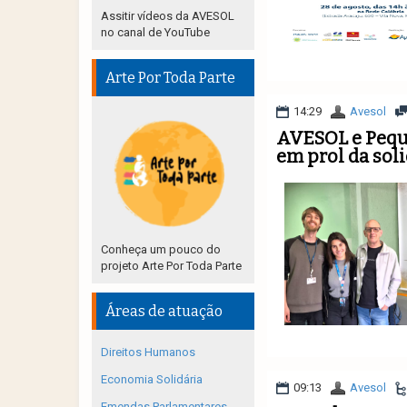
Assitir vídeos da AVESOL
no canal de YouTube
Arte Por Toda Parte
14:29
Avesol
AVESOL e Peque
em prol da sol
Conheça um pouco do
projeto Arte Por Toda Parte
Áreas de atuação
Direitos Humanos
Economia Solidária
09:13
Avesol
Emendas Parlamentares