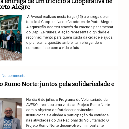
a entrega de um triciclo à Cooperativa de
orto Alegre
A Avesol realizou nesta terça (15) a entrega de um
triciclo à Cooperativa de Catadores de Porto Alegre.
A aquisição ocorreu através da emenda parlamentar
do Dep. Zé Nunes. A ação representa dignidade e
reconhecimento para quem cuida da cidade e ajuda
o planeta na questão ambiental, reforçando o
compromisso com a vida e futu...
Ler mais
No comments
to Rumo Norte: juntos pela solidariedade e
No dia 6 de julho, o Programa de Voluntariado da
AVESOL realizou uma visita ao Projeto Rumo Norte
com o objetivo de fortalecer os vínculos
institucionais e alinhar a participação da entidade
nas atividades do Dia Nacional do Voluntariado.O
Projeto Rumo Norte desenvolve um importante