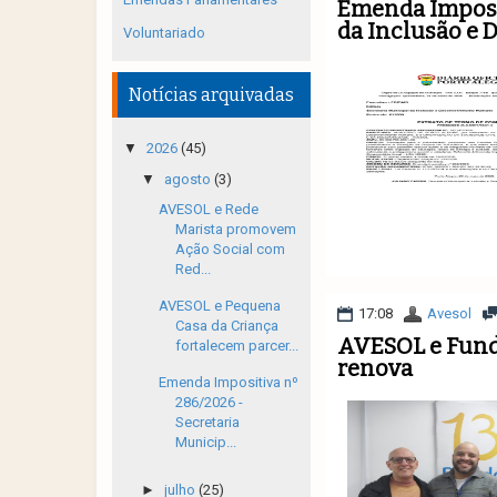
Emenda Imposit
da Inclusão e
Voluntariado
Notícias arquivadas
▼
2026
(45)
▼
agosto
(3)
AVESOL e Rede
Marista promovem
Ação Social com
Red...
AVESOL e Pequena
17:08
Avesol
Casa da Criança
AVESOL e Funda
fortalecem parcer...
renova
Emenda Impositiva nº
286/2026 -
Secretaria
Municip...
►
julho
(25)