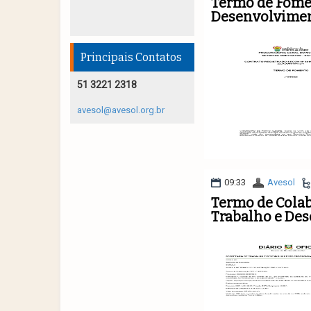
Termo de Fomen
Desenvolvimen
Principais Contatos
51 3221 2318
avesol@avesol.org.br
09:33
Avesol
Termo de Colab
Trabalho e Des