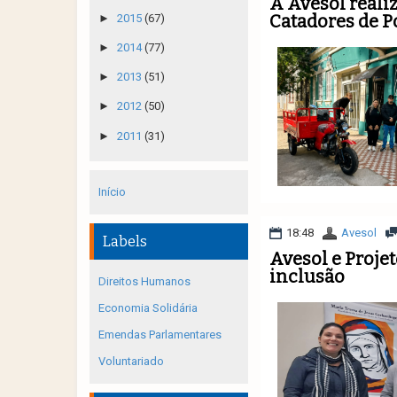
A Avesol realiz
Catadores de P
►
2015
(67)
►
2014
(77)
►
2013
(51)
►
2012
(50)
►
2011
(31)
Início
18:48
Avesol
Labels
Avesol e Proje
inclusão
Direitos Humanos
Economia Solidária
Emendas Parlamentares
Voluntariado