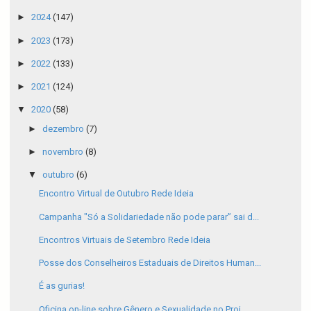
►
2024
(147)
►
2023
(173)
►
2022
(133)
►
2021
(124)
▼
2020
(58)
►
dezembro
(7)
►
novembro
(8)
▼
outubro
(6)
Encontro Virtual de Outubro Rede Ideia
Campanha "Só a Solidariedade não pode parar” sai d...
Encontros Virtuais de Setembro Rede Ideia
Posse dos Conselheiros Estaduais de Direitos Human...
É as gurias!
Oficina on-line sobre Gênero e Sexualidade no Proj...