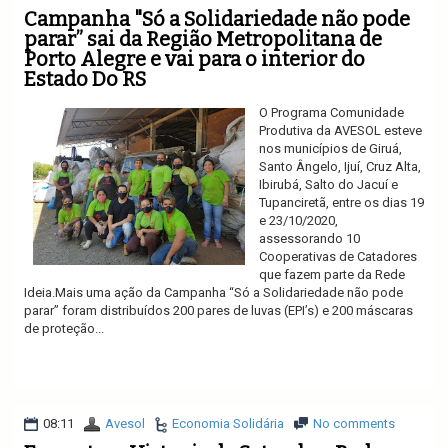
Campanha "Só a Solidariedade não pode
parar” sai da Região Metropolitana de
Porto Alegre e vai para o interior do
Estado Do RS
O Programa Comunidade
Produtiva da AVESOL esteve
nos municípios de Giruá,
Santo Ângelo, Ijuí, Cruz Alta,
Ibirubá, Salto do Jacuí e
Tupanciretã, entre os dias 19
e 23/10/2020,
assessorando 10
Cooperativas de Catadores
que fazem parte da Rede
Ideia.Mais uma ação da Campanha “Só a Solidariedade não pode
parar” foram distribuídos 200 pares de luvas (EPI’s) e 200 máscaras
de proteção...
Ler mais
08:11
Avesol
Economia Solidária
No comments