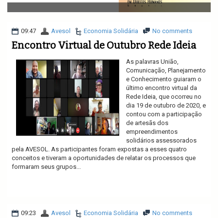
v
i
g
a
09:47
Avesol
Economia Solidária
No comments
t
Encontro Virtual de Outubro Rede Ideia
i
o
As palavras União,
n
Comunicação, Planejamento
e Conhecimento guiaram o
último encontro virtual da
Rede Ideia, que ocorreu no
dia 19 de outubro de 2020, e
contou com a participação
de artesãs dos
empreendimentos
solidários assessorados
pela AVESOL. As participantes foram expostas a esses quatro
conceitos e tiveram a oportunidades de relatar os processos que
formaram seus grupos...
Ler mais
09:23
Avesol
Economia Solidária
No comments