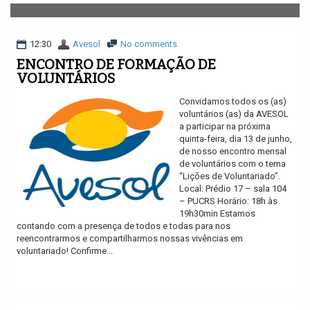
v
i
g
a
12:30
Avesol
No comments
t
ENCONTRO DE FORMAÇÃO DE
i
VOLUNTÁRIOS
o
n
Convidamos todos os (as)
voluntários (as) da AVESOL
a participar na próxima
quinta-feira, dia 13 de junho,
de nosso encontro mensal
de voluntários com o tema
“Lições de Voluntariado”.
Local: Prédio 17 – sala 104
– PUCRS Horário: 18h às
19h30min Estamos
contando com a presença de todos e todas para nos
reencontrarmos e compartilharmos nossas vivências em
voluntariado! Confirme...
Ler mais