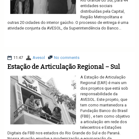
Rio Grande do Sul, para 44
entidades sociais
distribuídas pela Capital,
Região Metropolitana e
outras 20 cidades do interior gaúcho. O processo de entrega é uma
atividade conjunta da AVESOL, da Superintendência do Banco...
Ler mais
11:47
Avesol
No comments
Estação de Articulação Regional – Sul
A Estação de Articulação
Regional (EAR) é mais um
dos projetos que está sob
responsabilidade da
AVESOL. Este projeto, que
tem como mantenedora a
Fundação Banco do Brasil
(FBB) , e tem como objetivo
a articulação em rede dos
telecentros e Estações
Digitais da FBB nos estados do Rio Grande do Sul e do Paraná.
Nossa atuação envolve a modernização e equiparação da