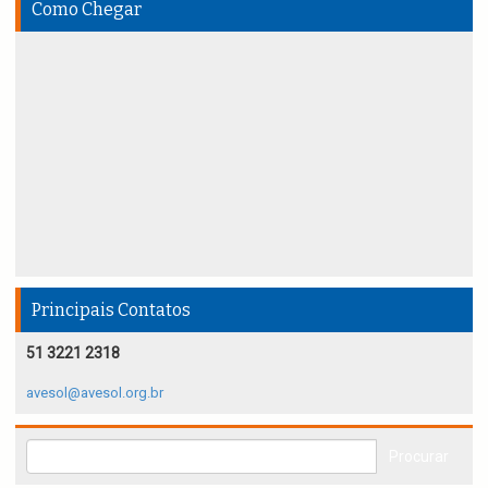
Como Chegar
Principais Contatos
51 3221 2318
avesol@avesol.org.br