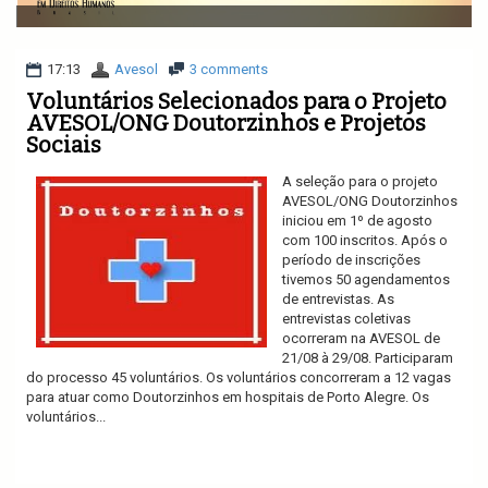
v
i
g
a
17:13
Avesol
3 comments
t
Voluntários Selecionados para o Projeto
i
AVESOL/ONG Doutorzinhos e Projetos
o
Sociais
n
A seleção para o projeto
AVESOL/ONG Doutorzinhos
iniciou em 1º de agosto
com 100 inscritos. Após o
período de inscrições
tivemos 50 agendamentos
de entrevistas. As
entrevistas coletivas
ocorreram na AVESOL de
21/08 à 29/08. Participaram
do processo 45 voluntários. Os voluntários concorreram a 12 vagas
para atuar como Doutorzinhos em hospitais de Porto Alegre. Os
voluntários...
Ler mais