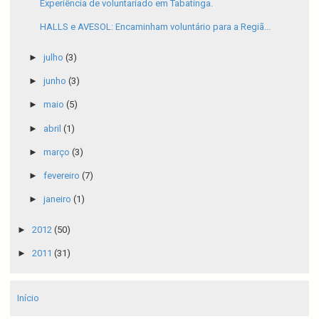
Experiência de voluntariado em Tabatinga.
HALLS e AVESOL: Encaminham voluntário para a Regiã...
►
julho
(3)
►
junho
(3)
►
maio
(5)
►
abril
(1)
►
março
(3)
►
fevereiro
(7)
►
janeiro
(1)
►
2012
(50)
►
2011
(31)
Início