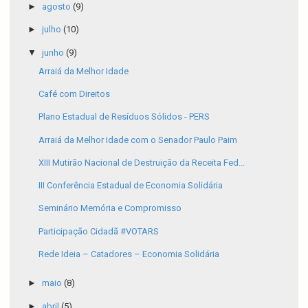
►
agosto
(9)
►
julho
(10)
▼
junho
(9)
Arraiá da Melhor Idade
Café com Direitos
Plano Estadual de Resíduos Sólidos - PERS
Arraiá da Melhor Idade com o Senador Paulo Paim
XIII Mutirão Nacional de Destruição da Receita Fed...
III Conferência Estadual de Economia Solidária
Seminário Memória e Compromisso
Participação Cidadã #VOTARS
Rede Ideia – Catadores – Economia Solidária
►
maio
(8)
►
abril
(5)