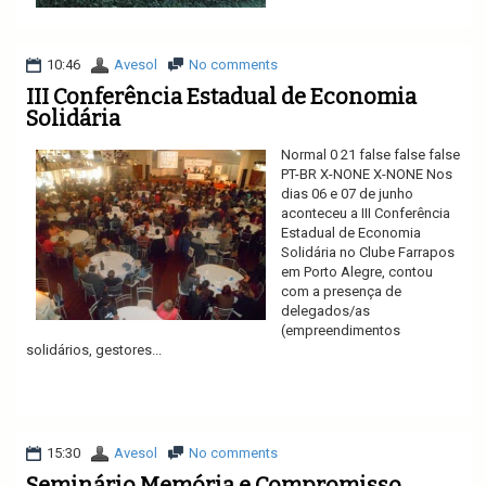
10:46
Avesol
No comments
III Conferência Estadual de Economia
Solidária
Normal 0 21 false false false
PT-BR X-NONE X-NONE Nos
dias 06 e 07 de junho
aconteceu a III Conferência
Estadual de Economia
Solidária no Clube Farrapos
em Porto Alegre, contou
com a presença de
delegados/as
(empreendimentos
solidários, gestores...
Ler mais
15:30
Avesol
No comments
Seminário Memória e Compromisso