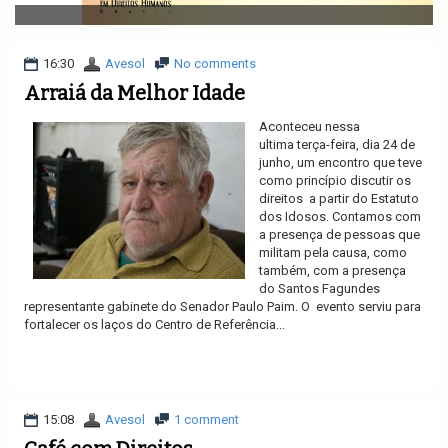
v
i
g
a
16:30
Avesol
No comments
t
Arraiá da Melhor Idade
i
o
Aconteceu nessa
n
ultima terça-feira, dia 24 de
junho, um encontro que teve
como princípio discutir os
direitos a partir do Estatuto
dos Idosos. Contamos com
a presença de pessoas que
militam pela causa, como
também, com a presença
do Santos Fagundes
representante gabinete do Senador Paulo Paim. O evento serviu para
fortalecer os laços do Centro de Referência...
Ler mais
15:08
Avesol
1 comment