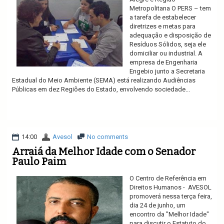
Metropolitana O PERS – tem
a tarefa de estabelecer
diretrizes e metas para
adequação e disposição de
Resíduos Sólidos, seja ele
domiciliar ou industrial. A
empresa de Engenharia
Engebio junto a Secretaria
Estadual do Meio Ambiente (SEMA) está realizando Audiências
Públicas em dez Regiões do Estado, envolvendo sociedade...
Ler mais
14:00
Avesol
No comments
Arraiá da Melhor Idade com o Senador
Paulo Paim
O Centro de Referência em
Direitos Humanos - AVESOL
promoverá nessa terça feira,
dia 24 de junho, um
encontro da "Melhor Idade"
para discutir o Estatuto do