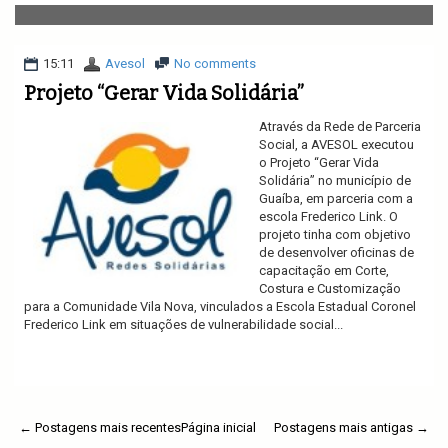
v
i
g
a
15:11
Avesol
No comments
t
Projeto “Gerar Vida Solidária”
i
o
Através da Rede de Parceria
n
Social, a AVESOL executou
o Projeto “Gerar Vida
Solidária” no município de
Guaíba, em parceria com a
escola Frederico Link. O
projeto tinha com objetivo
de desenvolver oficinas de
capacitação em Corte,
Costura e Customização
para a Comunidade Vila Nova, vinculados a Escola Estadual Coronel
Frederico Link em situações de vulnerabilidade social...
Ler mais
← Postagens mais recentes
Página inicial
Postagens mais antigas →