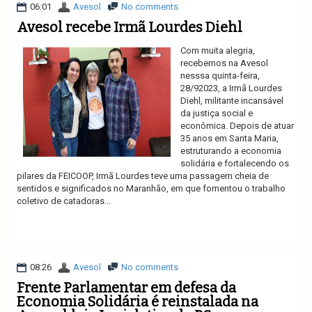
06:01
Avesol
No comments
Avesol recebe Irmã Lourdes Diehl
Com muita alegria,
recebemos na Avesol
nesssa quinta-feira,
28/92023, a Irmã Lourdes
Diehl, militante incansável
da justiça social e
econômica. Depois de atuar
35 anos em Santa Maria,
estruturando a economia
solidária e fortalecendo os
pilares da FEICOOP, Irmã Lourdes teve uma passagem cheia de
sentidos e significados no Maranhão, em que fomentou o trabalho
coletivo de catadoras...
Ler mais
08:26
Avesol
No comments
Frente Parlamentar em defesa da
Economia Solidária é reinstalada na