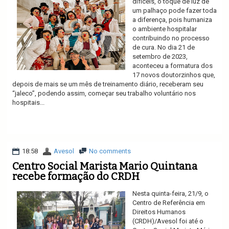
difíceis, o toque de luz de
um palhaço pode fazer toda
a diferença, pois humaniza
o ambiente hospitalar
contribuindo no processo
de cura. No dia 21 de
setembro de 2023,
aconteceu a formatura dos
17 novos doutorzinhos que,
depois de mais se um mês de treinamento diário, receberam seu
“jaleco”, podendo assim, começar seu trabalho voluntário nos
hospitais...
Ler mais
18:58
Avesol
No comments
Centro Social Marista Mario Quintana
recebe formação do CRDH
Nesta quinta-feira, 21/9, o
Centro de Referência em
Direitos Humanos
(CRDH)/Avesol foi até o