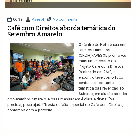
v
i
g
a
06:39
Avesol
No comments
t
Café com Direitos aborda temática do
i
Setembro Amarelo
o
n
O Centro de Referência em
Direitos Humanos
(CRDH)/AVESOL promoveu
mais um encontro do
Projeto Café com Direitos.
Realizado em 26/9, o
encontro teve como foco
central a importante
temática da Prevenção ao
Suicídio, em alusão ao mês
do Setembro Amarelo. Nossa mensagem é clara e direta: "Se
precisar, peça ajuda!"Nesta edição especial do Café com Direitos,
contamos com a parceria...
Ler mais