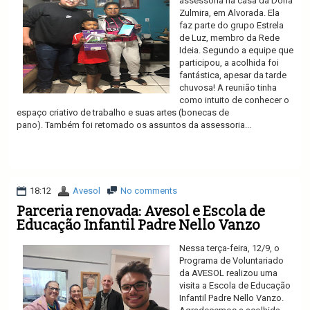
assessoria na casa da Dona
Zulmira, em Alvorada. Ela
faz parte do grupo Estrela
de Luz, membro da Rede
Ideia. Segundo a equipe que
participou, a acolhida foi
fantástica, apesar da tarde
chuvosa! A reunião tinha
como intuito de conhecer o
espaço criativo de trabalho e suas artes (bonecas de
pano). Também foi retomado os assuntos da assessoria...
Ler mais
18:12
Avesol
No comments
Parceria renovada: Avesol e Escola de
Educação Infantil Padre Nello Vanzo
Nessa terça-feira, 12/9, o
Programa de Voluntariado
da AVESOL realizou uma
visita a Escola de Educação
Infantil Padre Nello Vanzo.