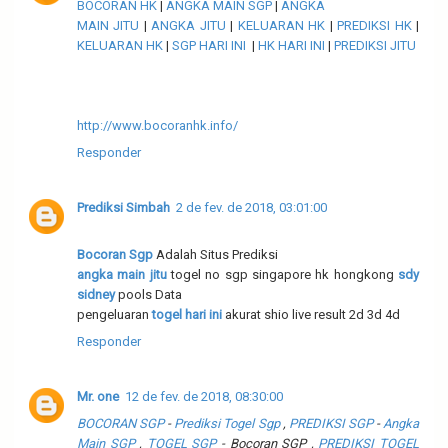
BOCORAN HK
|
ANGKA MAIN SGP
|
ANGKA
MAIN JITU
|
ANGKA JITU
|
KELUARAN HK
|
PREDIKSI HK
|
KELUARAN HK
|
SGP HARI INI
|
HK HARI INI
|
PREDIKSI JITU
http://www.bocoranhk.info/
Responder
Prediksi Simbah
2 de fev. de 2018, 03:01:00
Bocoran Sgp
Adalah Situs Prediksi
angka main jitu
togel no sgp singapore hk hongkong
sdy
sidney
pools Data
pengeluaran
togel hari ini
akurat shio live result 2d 3d 4d
Responder
Mr. one
12 de fev. de 2018, 08:30:00
BOCORAN SGP
-
Prediksi Togel Sgp
,
PREDIKSI SGP
-
Angka
Main SGP
,
TOGEL SGP
- Bocoran SGP ,
PREDIKSI TOGEL