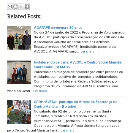
Related Posts:
AGAFAPE comemora 30 anos
No dia 24 de junho de 2022 o Programa de Voluntariado
da AVESOL participou da comemoração dos 30 anos da
Associação Gaúcha de Familiares de Pacientes
Esquizofrênicos (AGAFAPE), Instituição parceira da
AVESOL. A AGAFAFE surgi…
Ler mais
Fortalecendo parceria, AVESOL e Centro Social Marista
Santa Isabel (CEMASI)
Parcerias são relações de colaboração entre pessoas ou
entidades com objetivo de fomentar a solidariedade.
Com intuito de fortalecer a Rede de Solidariedade, o
Programa de Voluntariado da AVESOL, realizou uma
visita ao Centr…
Ler mais
CRDH/AVESOL participa do Arraial da Esperança no
Centro Marista Ir. Bortolini
No sábado dia 02 de julho no Loteamento Santa
Teresinha, o Centro de Referência em Direitos
Humanos/AVESOL, participou do Arraial da Esperança
Ousando com Alegria. A Festa Junina foi organizada
pelo Centro Social Marista Irmã…
Ler mais