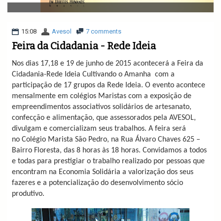
v
i
g
a
15:08
Avesol
7 comments
t
Feira da Cidadania - Rede Ideia
i
o
N
os dias 17,18 e
19 de junho de 2015 acontecerá a Feira da
n
Cidadania-Rede Ideia Cultivando o Amanha com a
participação de 17 grupos da Rede Ideia. O evento acontece
mensalmente em
colégios
Maristas com a exposição de
empreendimentos associativos solidários de artesanato,
confecção e alimentação, que
assessorados pela AVESOL,
divulgam e comercializam seus trabalhos. A feira será
no
Colégio Marista São Pedro, na Rua Álvaro Chaves 625 –
Bairro Floresta, das 8 horas às 18 horas. Convidamos a todos
e todas para prestigiar o trabalho realizado por pessoas que
encontram na Economia Solidária a valorização dos seus
fazeres e a potencialização d
o
desenvolvimento sócio
produtivo.