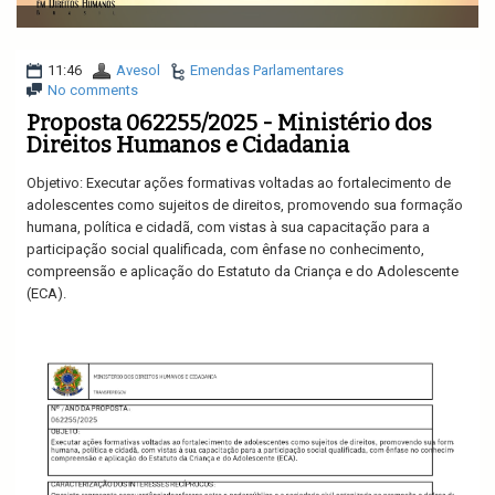
v
i
g
a
11:46
Avesol
Emendas Parlamentares
t
No comments
i
Proposta 062255/2025 - Ministério dos
o
Direitos Humanos e Cidadania
n
Objetivo: Executar ações formativas voltadas ao fortalecimento de
adolescentes como sujeitos de direitos, promovendo sua formação
humana, política e cidadã, com vistas à sua capacitação para a
participação social qualificada, com ênfase no conhecimento,
compreensão e aplicação do Estatuto da Criança e do Adolescente
(ECA).