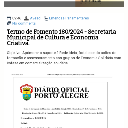
v
i
g
a
09:46
Avesol
Emendas Parlamentares
t
No comments
i
Termo de Fomento 180/2024 - Secretaria
o
Municipal de Cultura e Economia
n
Criativa.
Objetivo: Aprimorar o suporte à Rede Ideia, fortalecendo ações de
formação e assessoramento aos grupos de Economia Solidária com
ênfase em comercialização solidária.