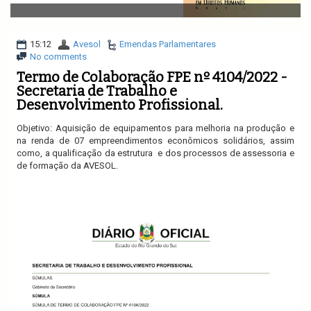
v
i
g
a
15:12
Avesol
Emendas Parlamentares
t
No comments
i
Termo de Colaboração FPE nº 4104/2022 -
o
Secretaria de Trabalho e
n
Desenvolvimento Profissional.
Objetivo:
Aquisição de equipamentos para melhoria na produção e
na renda de 07 empreendimentos econômicos solidários, assim
como, a qualificação da estrutura e dos processos de assessoria e
de formação da AVESOL.