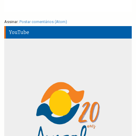
Assinar:
Postar comentários (Atom)
YouTube